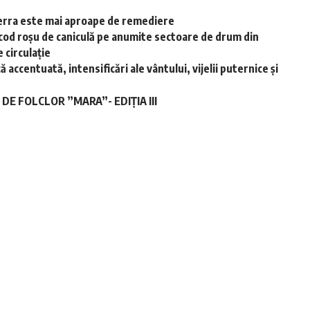
-Terra este mai aproape de remediere
cod roșu de caniculă pe anumite sectoare de drum din
 circulație
accentuată, intensificări ale vântului, vijelii puternice și
E FOLCLOR ”MARA”- EDIȚIA III