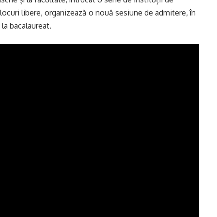
locuri libere, organizează o nouă sesiune de admitere, în
la bacalaureat.