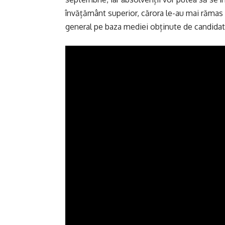
învățământ superior, cărora le-au mai rămas 
general pe baza mediei obținute de candidat 