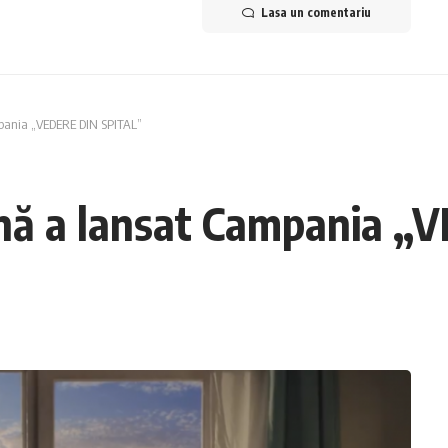
Lasa un comentariu
mpania „VEDERE DIN SPITAL”
ână a lansat Campania 