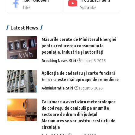
13k
Followeri
11k
Subscribers
Like
Subscribe
Latest News
Măsurile cerute de Ministerul Energiei
pentru reducerea consumului la
populație, industrie și autorități
Breaking News
Stiri
august 6, 2026
Aplicaţia de cadastru şi carte funciară
E-Terra este mai aproape de remediere
Administrație
Stiri
august 6, 2026
Ca urmare a avertizării meteorologice
de cod roșu de caniculă pe anumite
sectoare de drum din județul
Maramureș se vor institui restricții de
circulație