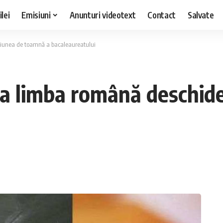
lei
Emisiuni
Anunturi videotext
Contact
Salvate
esiunea de toamnă a bacaleaureatului
 la limba română deschi