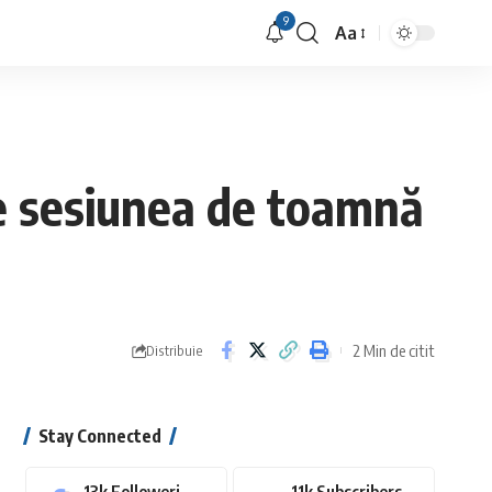
9
Aa
Font
Resizer
de sesiunea de toamnă
2 Min de citit
Distribuie
Stay Connected