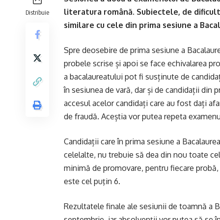
literatura română. Subiectele, de dificult
Distribuie
similare cu cele din prima sesiune a Bacal
Spre deosebire de prima sesiune a Bacalaurea
probele scrise și apoi se face echivalarea 
a bacalaureatului pot fi susținute de candid
în sesiunea de vară, dar și de candidații din 
accesul acelor candidați care au fost dați af
de fraudă. Aceștia vor putea repeta examenul 
Candidații care în prima sesiune a Bacalaur
celelalte, nu trebuie să dea din nou toate cel
minimă de promovare, pentru fiecare probă, 
este cel puţin 6.
Rezultatele finale ale sesiunii de toamnă a B
septembrie, iar absolvenții vor putea să se îns