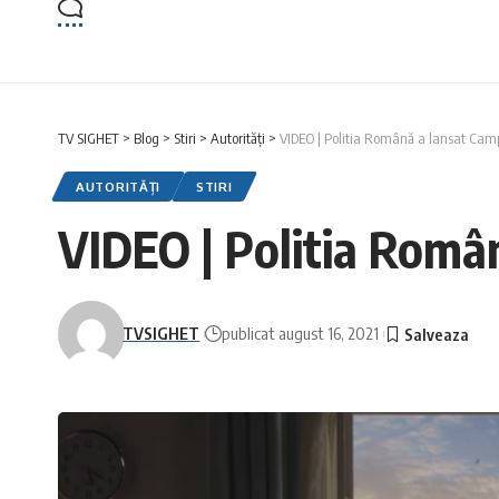
TV SIGHET
>
Blog
>
Stiri
>
Autorități
>
VIDEO | Politia Română a lansat Ca
AUTORITĂȚI
STIRI
VIDEO | Politia Rom
TVSIGHET
publicat august 16, 2021