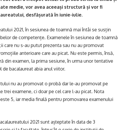
ate medie, vor avea aceeași structură și vor fi
aureatului, desfășurată în iunie-iulie.
tului 2021, în sesiunea de toamnă mai întâi se susțin
probelor de competențe. Examenele în sesiunea de toamnă
ații care nu s-au putut prezenta sau nu au promovat
promoțiile anterioare care au picat. Nu este permis, însă,
ară din examen, la prima sesiune, în urma unor tentative
de bacalaureat abia anul viitor.
eatului nu au promovat o probă dar le-au promovat pe
e trei examene, ci doar pe cel care l-au picat. Nota
este 5, iar media finală pentru promovarea examenului
acalaureatului 2021 sunt așteptate în data de 3
crie și la facultate, întrucât o serie de instituții de