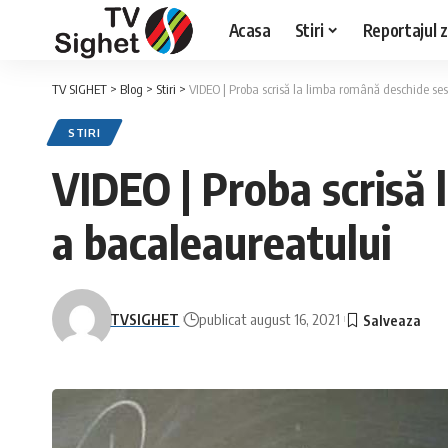
Acasa
Stiri
Reportajul zi
TV SIGHET
>
Blog
>
Stiri
>
VIDEO | Proba scrisă la limba română deschide s
STIRI
VIDEO | Proba scrisă
a bacaleaureatului
TVSIGHET
publicat august 16, 2021