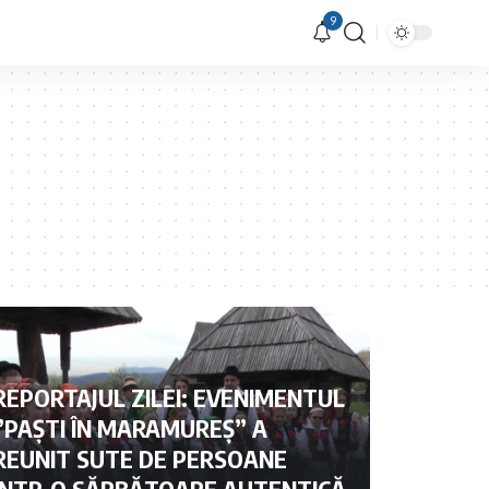
9
REPORTAJUL ZILEI: EVENIMENTUL
”PAȘTI ÎN MARAMUREȘ” A
REUNIT SUTE DE PERSOANE
ÎNTR-O SĂRBĂTOARE AUTENTICĂ