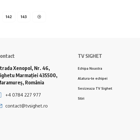
142
143
ontact
TV SIGHET
trada Xenopol, Nr. 46,
Echipa Noastra
ighetu Marmației 435500,
Alatura-te echipei
aramureș, România
Sesizeaza TV Sighet
+4 0784 227 977
Stiri
contact@tvsighet.ro