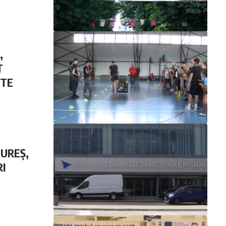
,
T
NTE
UREȘ,
I