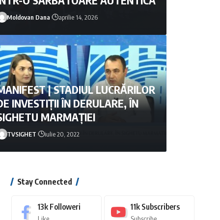
Moldovan Dana
aprilie 14, 2026
MANIFEST | STADIUL LUCRĂRILOR
DE INVESTIȚII ÎN DERULARE, ÎN
SIGHETU MARMAȚIEI
TVSIGHET
iulie 20, 2022
Moldovan Dana
mai 28, 2026
Stay Connected
13k
Followeri
11k
Subscribers
Like
Subscribe