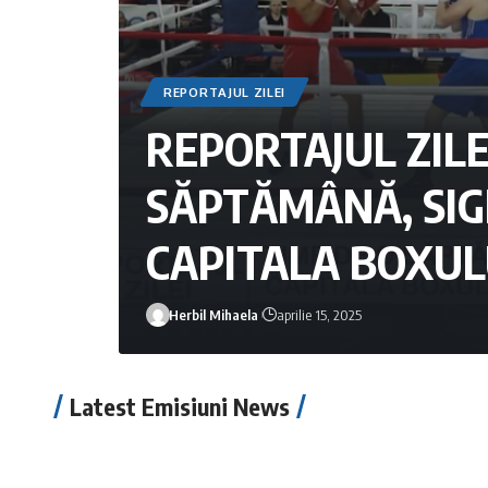
REPORTAJUL ZILEI
REPORTAJUL ZILEI
SĂPTĂMÂNĂ, SIG
CAPITALA BOXU
Herbil Mihaela
aprilie 15, 2025
Latest Emisiuni News