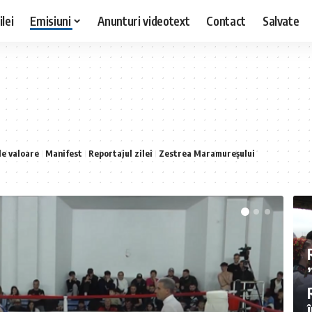
lei
Emisiuni
Anunturi videotext
Contact
Salvate
de valoare
Manifest
Reportajul zilei
Zestrea Maramureșului