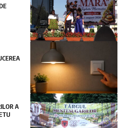
 DE
DUCEREA
ILOR A
HETU