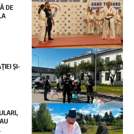
Ă DE
LA
IEI ȘI-
ULARI,
-AU
L