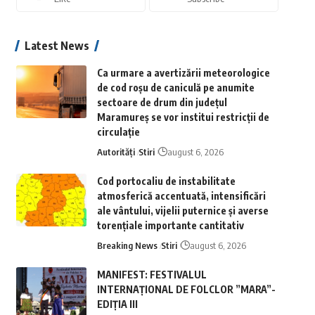
Latest News
Ca urmare a avertizării meteorologice
de cod roșu de caniculă pe anumite
sectoare de drum din județul
Maramureș se vor institui restricții de
circulație
Autorități
Stiri
august 6, 2026
Cod portocaliu de instabilitate
atmosferică accentuată, intensificări
ale vântului, vijelii puternice și averse
torențiale importante cantitativ
Breaking News
Stiri
august 6, 2026
MANIFEST: FESTIVALUL
INTERNAȚIONAL DE FOLCLOR ”MARA”-
EDIȚIA III