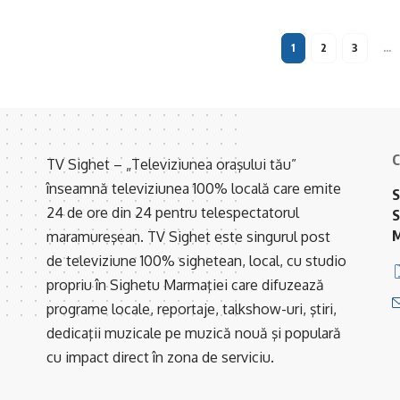
1
2
3
…
C
TV Sighet – „Televiziunea oraşului tău”
înseamnă televiziunea 100% locală care emite
S
24 de ore din 24 pentru telespectatorul
S
M
maramureşean. TV Sighet este singurul post
de televiziune 100% sighetean, local, cu studio
propriu în Sighetu Marmaţiei care difuzează
programe locale, reportaje, talkshow-uri, ştiri,
dedicaţii muzicale pe muzică nouă şi populară
cu impact direct în zona de serviciu.