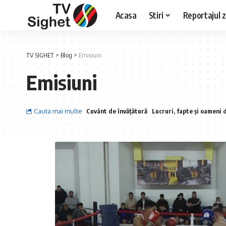
Acasa
Stiri
Reportajul zi
TV SIGHET
>
Blog
>
Emisiuni
Emisiuni
Cauta mai multe
Cuvânt de învățătură
Lucruri, fapte și oameni 