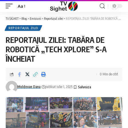
Aa
Font
Resizer
TV SIGHET
>
Blog
>
Emisiuni
>
Reportajul zilei
>
REPORTAJUL ZILEI: TABĂRA DE ROBOTICĂ „TECH XPLORE” S-A ÎNCHEIAT
REPORTAJUL ZILEI
REPORTAJUL ZILEI: TABĂRA DE
ROBOTICĂ „TECH XPLORE” S-A
ÎNCHEIAT
0 Min de citit
Moldovan Dana
publicat iulie 1, 2025