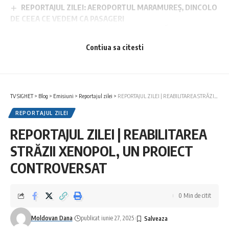
REPORTAJUL ZILEI: AEROPORTUL MARAMUREȘ, DINCOLO
DE CEEA CE VEDEM CA PASAGERI
REPORTAJUL ZILEI: GALA DEMONSTRATIVĂ DE HAND TO
HAND FIGHTING, ORGANIZATĂ LA SIGHETU MARMAȚIEI
Contiua sa citesti
TV SIGHET
>
Blog
>
Emisiuni
>
Reportajul zilei
>
REPORTAJUL ZILEI | REABILITAREA STRĂZII XENOPOL, UN PROIECT CONTROVERSAT
REPORTAJUL ZILEI
REPORTAJUL ZILEI | REABILITAREA
STRĂZII XENOPOL, UN PROIECT
CONTROVERSAT
0 Min de citit
Moldovan Dana
publicat iunie 27, 2025