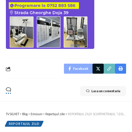
Facebook
Lasa un comentariu
TV SIGHET
>
Blog
>
Emisiuni
>
Reportajul zilei
>
REPORTAJUL ZILEI: SCURTMETRAJUL ”IZIDOR”, VIZIONARE SPECIALĂ ÎN SIGHETU MARMAȚIEI
REPORTAJUL ZILEI