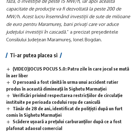
fază, o investiție de peste 15 MW/h, iar apoi această
capacitate de producție va fi dezvoltată la peste 200 de
MW/h. Acest lucru însemnând investiții de sute de milioane
de euro pentru Maramureș, bani privați care vor aduce
județului investiții în cascadă
.” a precizat președintele
Consiliului Județean Maramureș, Ionel Bogdan.
Ti-ar putea placea si
(VIDEO)JOCUS POCUS 5.0: Patru zile în care jocul se mută
în aer liber
O persoană a fost rănită în urma unui accident rutier
produs în această dimineață în Sighetu Marmației
Verificări privind respectarea restricțiilor de circulație
instituite pe perioada codului roșu de caniculă
Tânăr de 28 de ani, identificat de polițiști după un furt
comis în Sighetu Marmației
Scădere ușoară a prețului carburanților după ce a fost
plafonat adaosul comercial