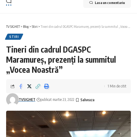
Lasa un comentariu
TV SIGHET
>
Blog
>
Stiri
>
Tineri din cadrul DGASPC Maramureș, prezenți la summitul „Vocea Noastră”
STIRI
Tineri din cadrul DGASPC
Maramureș, prezenți la summitul
„Vocea Noastră”
1 Min de citit
TVSIGHET
publicat martie 23, 2022