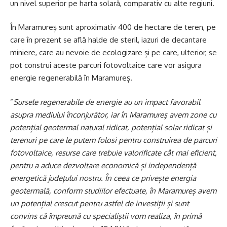
un nivel superior pe harta solară, comparativ cu alte regiuni.
În Maramureș sunt aproximativ 400 de hectare de teren, pe
care în prezent se află halde de steril, iazuri de decantare
miniere, care au nevoie de ecologizare și pe care, ulterior, se
pot construi aceste parcuri fotovoltaice care vor asigura
energie regenerabilă în Maramureș.
”
Sursele regenerabile de energie au un impact favorabil
asupra mediului înconjurător, iar în Maramureș avem zone cu
potențial geotermal natural ridicat, potențial solar ridicat și
terenuri pe care le putem folosi pentru construirea de parcuri
fotovoltaice, resurse care trebuie valorificate cât mai eficient,
pentru a aduce dezvoltare economică și independență
energetică județului nostru. În ceea ce privește energia
geotermală, conform studiilor efectuate, în Maramureș avem
un potențial crescut pentru astfel de investiții și sunt
convins că împreună cu specialiștii vom realiza, în primă