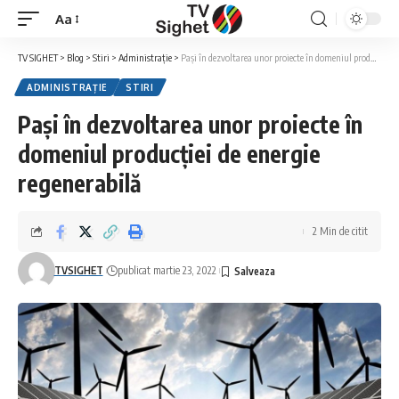
Aa
Font
Resizer
TV SIGHET
>
Blog
>
Stiri
>
Administrație
>
Pași în dezvoltarea unor proiecte în domeniul producției de energie regenerabilă
ADMINISTRAȚIE
STIRI
Pași în dezvoltarea unor proiecte în
domeniul producției de energie
regenerabilă
2 Min de citit
TVSIGHET
publicat martie 23, 2022