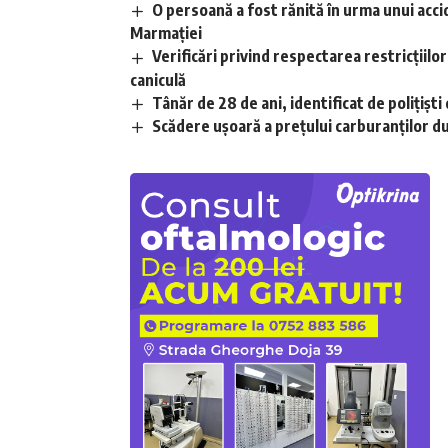
O persoană a fost rănită în urma unui acci
Marmației
Verificări privind respectarea restricțiilo
caniculă
Tânăr de 28 de ani, identificat de polițișt
Scădere ușoară a prețului carburanților d