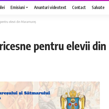
lei
Emisiuni
Anunturi videotext
Contact
Salvate
 pentru elevii din Maramureș
ricesne pentru elevii d