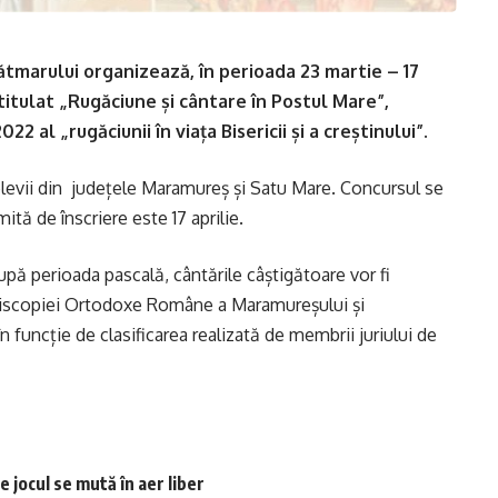
tmarului organizează, în perioada 23 martie – 17
ntitulat „Rugăciune și cântare în Postul Mare”,
 al „rugăciunii în viața Bisericii și a creștinului”.
i elevii din județele Maramureș și Satu Mare. Concursul se
ită de înscriere este 17 aprilie.
upă perioada pascală, cântările câștigătoare vor fi
piscopiei Ortodoxe Române a Maramureșului și
în funcție de clasificarea realizată de membrii juriului de
 jocul se mută în aer liber