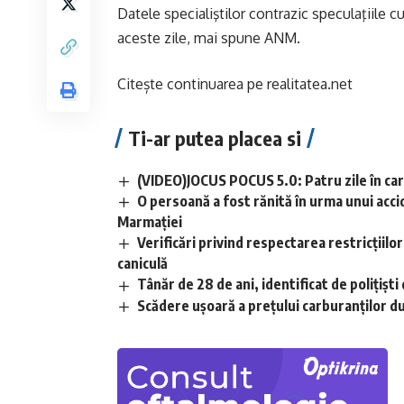
Datele specialiştilor contrazic speculaţiile c
aceste zile, mai spune ANM.
Citește continuarea pe
realitatea.net
Ti-ar putea placea si
(VIDEO)JOCUS POCUS 5.0: Patru zile în care
O persoană a fost rănită în urma unui acci
Marmației
Verificări privind respectarea restricțiilo
caniculă
Tânăr de 28 de ani, identificat de polițișt
Scădere ușoară a prețului carburanților d