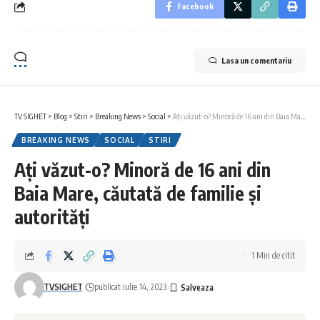
Facebook
Lasa un comentariu
TV SIGHET
>
Blog
>
Stiri
>
Breaking News
>
Social
>
Ați văzut-o? Minoră de 16 ani din Baia Mare, căutată de familie și autorități
BREAKING NEWS
SOCIAL
STIRI
Ați văzut-o? Minoră de 16 ani din
Baia Mare, căutată de familie și
autorități
1 Min de citit
TVSIGHET
publicat iulie 14, 2023