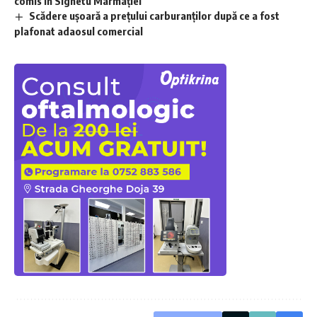
comis în Sighetu Marmației
Scădere ușoară a prețului carburanților după ce a fost
plafonat adaosul comercial