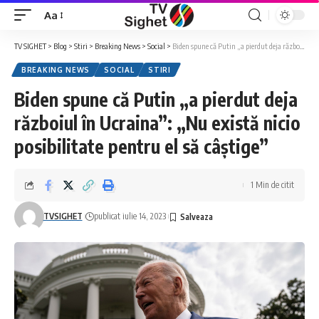
Aa
Font
Resizer
TV SIGHET
>
Blog
>
Stiri
>
Breaking News
>
Social
>
Biden spune că Putin „a pierdut deja războiul în Ucraina”: „Nu există nicio posibilitate pentru el să câştige”
BREAKING NEWS
SOCIAL
STIRI
Biden spune că Putin „a pierdut deja
războiul în Ucraina”: „Nu există nicio
posibilitate pentru el să câştige”
1 Min de citit
TVSIGHET
publicat iulie 14, 2023