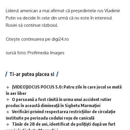
Liderul american a mai afirmat că preşedintele rus Vladimir
Putin va decide în cele din urmă că nu este în interesul
Rusiei să continue războiul.
Citește continuarea pe
digi24.ro
sursă foto: Profimedia Images
Ti-ar putea placea si
(VIDEO)JOCUS POCUS 5.0: Patru zile în care jocul se mută
în aer liber
O persoană a fost rănită în urma unui accident rutier
produs în această dimineață în Sighetu Marmației
Verificări privind respectarea restricțiilor de circulație
instituite pe perioada codului roșu de caniculă
Tânăr de 28 de ani, identificat de polițiști după un furt