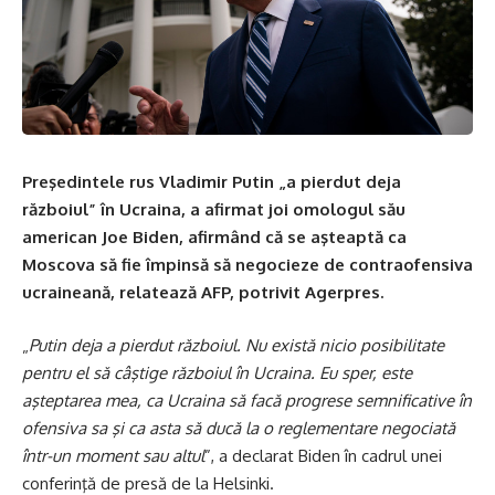
Preşedintele rus Vladimir Putin „a pierdut deja
războiul” în Ucraina, a afirmat joi omologul său
american Joe Biden, afirmând că se aşteaptă ca
Moscova să fie împinsă să negocieze de contraofensiva
ucraineană, relatează AFP, potrivit Agerpres.
„
Putin deja a pierdut războiul. Nu există nicio posibilitate
pentru el să câştige războiul în Ucraina. Eu sper, este
aşteptarea mea, ca Ucraina să facă progrese semnificative în
ofensiva sa şi ca asta să ducă la o reglementare negociată
într-un moment sau altul
”, a declarat Biden în cadrul unei
conferinţă de presă de la Helsinki.