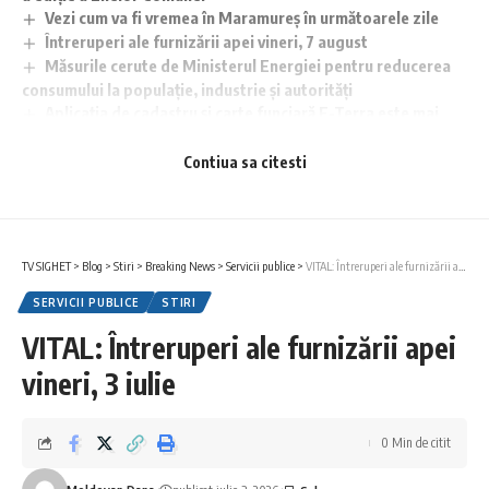
Vezi cum va fi vremea în Maramureș în următoarele zile
Întreruperi ale furnizării apei vineri, 7 august
Măsurile cerute de Ministerul Energiei pentru reducerea
consumului la populație, industrie și autorități
Aplicaţia de cadastru şi carte funciară E-Terra este mai
aproape de remediere
Contiua sa citesti
TV SIGHET
>
Blog
>
Stiri
>
Breaking News
>
Servicii publice
>
VITAL: Întreruperi ale furnizării apei vineri, 3 iulie
SERVICII PUBLICE
STIRI
VITAL: Întreruperi ale furnizării apei
vineri, 3 iulie
0 Min de citit