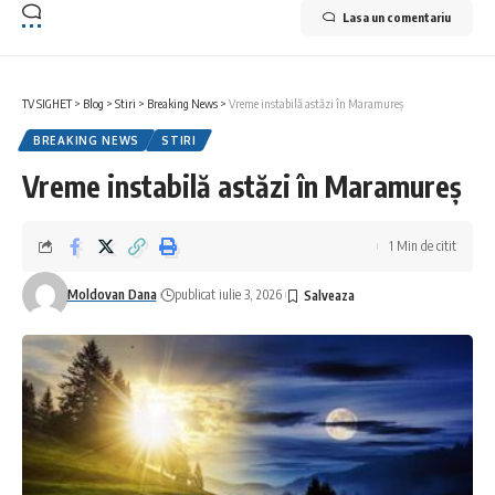
Lasa un comentariu
TV SIGHET
>
Blog
>
Stiri
>
Breaking News
>
Vreme instabilă astăzi în Maramureș
BREAKING NEWS
STIRI
Vreme instabilă astăzi în Maramureș
1 Min de citit
Moldovan Dana
publicat iulie 3, 2026