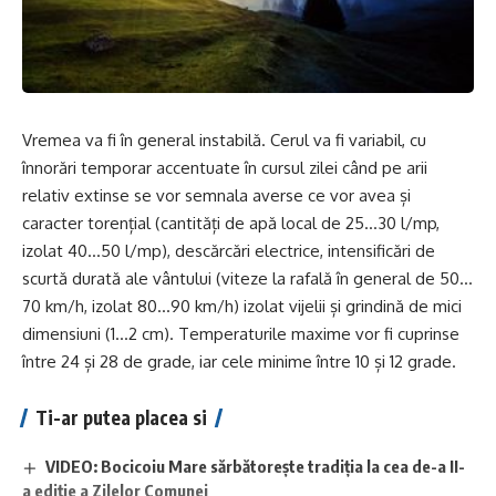
Vremea va fi în general instabilă. Cerul va fi variabil, cu
înnorări temporar accentuate în cursul zilei când pe arii
relativ extinse se vor semnala averse ce vor avea și
caracter torențial (cantități de apă local de 25…30 l/mp,
izolat 40…50 l/mp), descărcări electrice, intensificări de
scurtă durată ale vântului (viteze la rafală în general de 50…
70 km/h, izolat 80…90 km/h) izolat vijelii și grindină de mici
dimensiuni (1…2 cm). Temperaturile maxime vor fi cuprinse
între 24 și 28 de grade, iar cele minime între 10 și 12 grade.
Ti-ar putea placea si
VIDEO: Bocicoiu Mare sărbătorește tradiția la cea de-a II-
a ediție a Zilelor Comunei