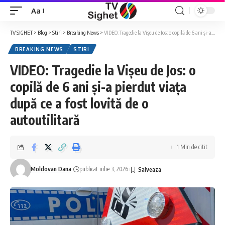
Aa
Font
Resizer
TV SIGHET
>
Blog
>
Stiri
>
Breaking News
>
VIDEO: Tragedie la Vișeu de Jos: o copilă de 6 ani și-a pierdut viața după ce a fost lovită de o autoutilitară
BREAKING NEWS
STIRI
VIDEO: Tragedie la Vișeu de Jos: o
copilă de 6 ani și-a pierdut viața
după ce a fost lovită de o
autoutilitară
1 Min de citit
Moldovan Dana
publicat iulie 3, 2026