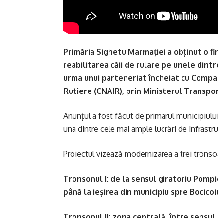
Primăria Sighetu Marmației a obținut o f
reabilitarea căii de rulare pe unele dintr
urma unui parteneriat încheiat cu Compan
Rutiere (CNAIR), prin Ministerul Transpor
Anunțul a fost făcut de primarul municipiului
una dintre cele mai ample lucrări de infrastruc
Proiectul vizează modernizarea a trei trons
Tronsonul I: de la sensul giratoriu Pompi
până la ieșirea din municipiu spre Bocicoi
Tronsonul II: zona centrală, între sensul 