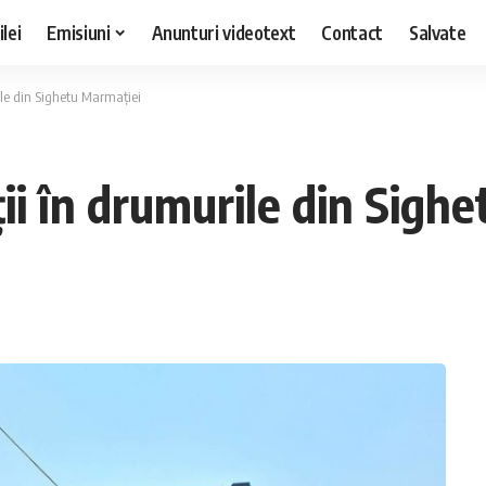
lei
Emisiuni
Anunturi videotext
Contact
Salvate
rile din Sighetu Marmației
ții în drumurile din Sigh