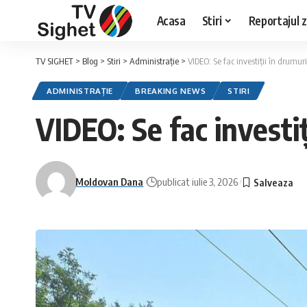
Acasa
Stiri
Reportajul zi
TV SIGHET
>
Blog
>
Stiri
>
Administrație
>
VIDEO: Se fac investiții în drumu
ADMINISTRAȚIE
BREAKING NEWS
STIRI
VIDEO: Se fac investi
Moldovan Dana
publicat iulie 3, 2026