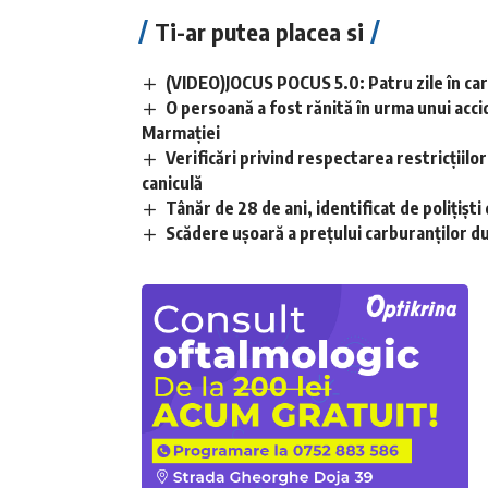
Ti-ar putea placea si
(VIDEO)JOCUS POCUS 5.0: Patru zile în care
O persoană a fost rănită în urma unui acci
Marmației
Verificări privind respectarea restricțiilo
caniculă
Tânăr de 28 de ani, identificat de polițișt
Scădere ușoară a prețului carburanților d