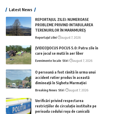
Latest News
REPORTAJUL ZILEI: NUMEROASE
PROBLEME PRIVIND INTABULAREA
TERENURILOR ÎN MARAMUREȘ
Reportajul zilei
august 7, 2026
(VIDEO)JOCUS POCUS 5.0: Patru zile în
care jocul se mută în aer liber
Evenimente locale
Stiri
august 7, 2026
O persoană a fost rănită în urma unui
accident rutier produs în această
dimineață în Sighetu Marmației
Breaking News
Stiri
august 7, 2026
Verificări privind respectarea
restricțiilor de circulație instituite pe
perioada codului roșu de caniculă