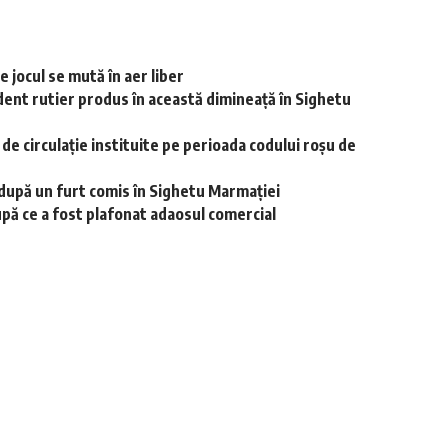
 jocul se mută în aer liber
dent rutier produs în această dimineață în Sighetu
r de circulație instituite pe perioada codului roșu de
i după un furt comis în Sighetu Marmației
upă ce a fost plafonat adaosul comercial