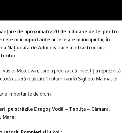
inanțare de aproximativ 20 de milioane de lei pentru
e cele mai importante artere ale municipiului, în
ia Națională de Administrare a Infrastructurii
turilor.
, Vasile Moldovan, care a precizat că investiția reprezintă
tură rutieră realizate în ultimii ani în Sighetu Marmației.
oane importante de drum:
eri, pe străzile Dragoș Vodă – Teplița – Cămara,
u Mare;
giratoriu Pompieri și Lukoil;