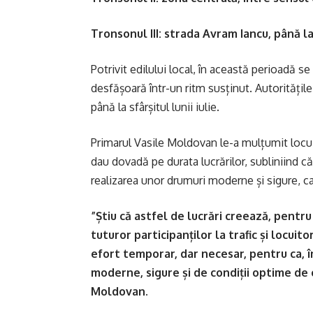
Tronsonul III: strada Avram Iancu, până l
Potrivit edilului local, în această perioadă se
desfășoară într-un ritm susținut. Autoritățile
până la sfârșitul lunii iulie.
Primarul Vasile Moldovan le-a mulțumit locuito
dau dovadă pe durata lucrărilor, subliniind c
realizarea unor drumuri moderne și sigure, ca
”Știu că astfel de lucrări creează, pentru
tuturor participanților la trafic și locui
efort temporar, dar necesar, pentru ca, î
moderne, sigure și de condiții optime de c
Moldovan.