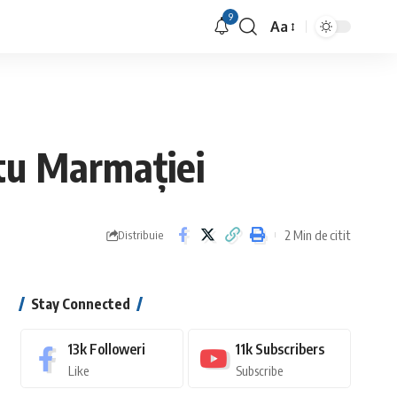
9
Aa
Font
Resizer
etu Marmației
2 Min de citit
Distribuie
Stay Connected
13k
Followeri
11k
Subscribers
Like
Subscribe