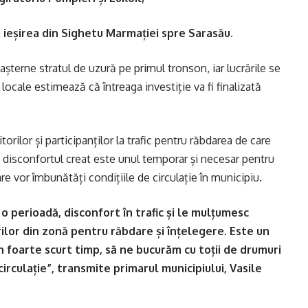
a ieșirea din Sighetu Marmației spre Sarasău.
 așterne stratul de uzură pe primul tronson, iar lucrările se
 locale estimează că întreaga investiție va fi finalizată
rilor și participanților la trafic pentru răbdarea de care
ă disconfortul creat este unul temporar și necesar pentru
re vor îmbunătăți condițiile de circulație în municipiu.
 o perioadă, disconfort în trafic și le mulțumesc
torilor din zonă pentru răbdare și înțelegere. Este un
n foarte scurt timp, să ne bucurăm cu toții de drumuri
irculație”, transmite primarul municipiului, Vasile