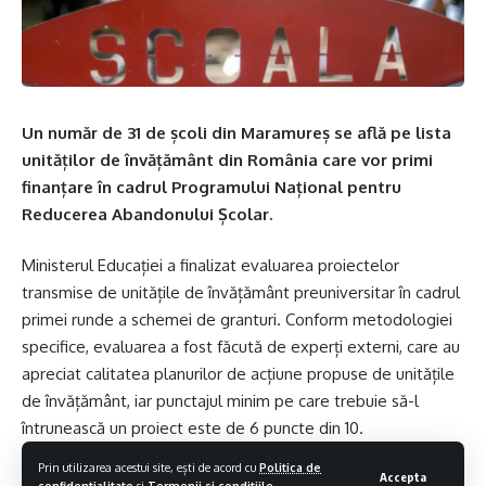
Un număr de 31 de școli din Maramureș se află pe lista
unităților de învățământ din România care vor primi
finanțare în cadrul Programului Național pentru
Reducerea Abandonului Școlar.
Ministerul Educației a finalizat evaluarea proiectelor
transmise de unitățile de învățământ preuniversitar în cadrul
primei runde a schemei de granturi. Conform metodologiei
specifice, evaluarea a fost făcută de experți externi, care au
apreciat calitatea planurilor de acțiune propuse de unitățile
de învățământ, iar punctajul minim pe care trebuie să-l
întrunească un proiect este de 6 puncte din 10.
Prin utilizarea acestui site, ești de acord cu
Politica de
Accepta
Rezultatele înregistrate de unitățile de învățământ din
confidentialitate
si
Termenii si conditiile
.