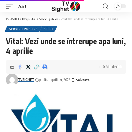
Aa
Font
Resizer
TV SIGHET
>
Blog
>
Stiri
>
Servicii publice
>
Vital: Vezi unde se întrerupe apa luni, 4 aprilie
SERVICII PUBLICE
STIRI
Vital: Vezi unde se întrerupe apa luni,
4 aprilie
0 Min de citit
TVSIGHET
publicat aprilie 4, 2022