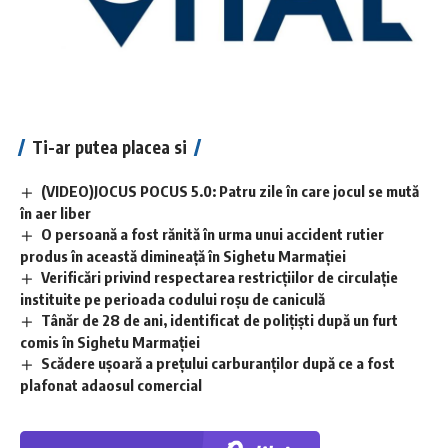
Ti-ar putea placea si
(VIDEO)JOCUS POCUS 5.0: Patru zile în care jocul se mută
în aer liber
O persoană a fost rănită în urma unui accident rutier
produs în această dimineață în Sighetu Marmației
Verificări privind respectarea restricțiilor de circulație
instituite pe perioada codului roșu de caniculă
Tânăr de 28 de ani, identificat de polițiști după un furt
comis în Sighetu Marmației
Scădere ușoară a prețului carburanților după ce a fost
plafonat adaosul comercial