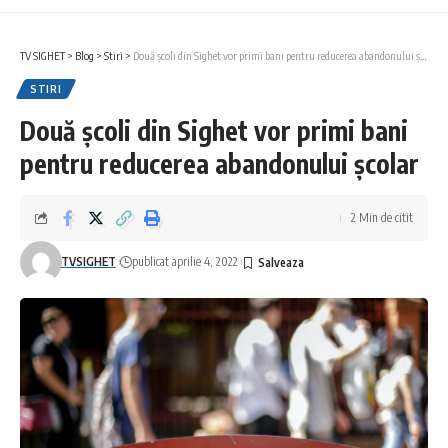
TV SIGHET
>
Blog
>
Stiri
>
Două școli din Sighet vor primi bani pentru reducerea abandonului școlar
STIRI
Două școli din Sighet vor primi bani
pentru reducerea abandonului școlar
2 Min de citit
TVSIGHET
publicat aprilie 4, 2022