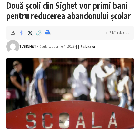
Două școli din Sighet vor primi bani
pentru reducerea abandonului școlar
Facebook
2 Min de citit
Lasa un comentariu
TVSIGHET
publicat aprilie 4, 2022