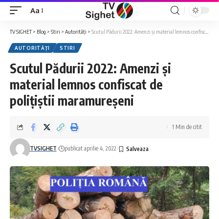
Aa
Font
Resizer
TV SIGHET
>
Blog
>
Stiri
>
Autorități
>
Scutul Pădurii 2022: Amenzi și material lemnos confiscat de polițiștii maramureșeni
AUTORITĂȚI
STIRI
Scutul Pădurii 2022: Amenzi și
material lemnos confiscat de
polițiștii maramureșeni
1 Min de citit
TVSIGHET
publicat aprilie 4, 2022