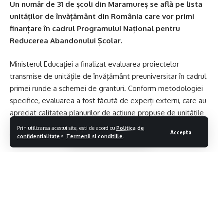
Un număr de 31 de școli din Maramureș se află pe lista
unităților de învățământ din România care vor primi
finanțare în cadrul Programului Național pentru
Reducerea Abandonului Școlar.
Ministerul Educației a finalizat evaluarea proiectelor
transmise de unitățile de învățământ preuniversitar în cadrul
primei runde a schemei de granturi. Conform metodologiei
specifice, evaluarea a fost făcută de experți externi, care au
apreciat calitatea planurilor de acțiune propuse de unitățile
de învățământ, iar punctajul minim pe care trebuie să-l
Prin utilizarea acestui site, ești de acord cu
Politica de
Accepta
întrunească un proiect este de 6 puncte din 10.
confidentialitate
si
Termenii si conditiile
.
Rezultatele înregistrate de unitățile de învățământ din
județul Maramureș, înainte de contestații, arată că
din 35 de
cereri de finanțare transmise, 31 de cereri au fost
aprobate pentru a primi finanțarea
. Dintre acestea două
sunt din Sighetu Marmației
.