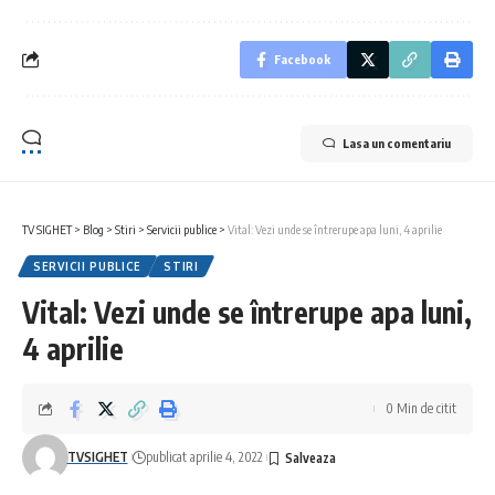
Facebook
Lasa un comentariu
TV SIGHET
>
Blog
>
Stiri
>
Servicii publice
>
Vital: Vezi unde se întrerupe apa luni, 4 aprilie
SERVICII PUBLICE
STIRI
Vital: Vezi unde se întrerupe apa luni,
4 aprilie
0 Min de citit
TVSIGHET
publicat aprilie 4, 2022