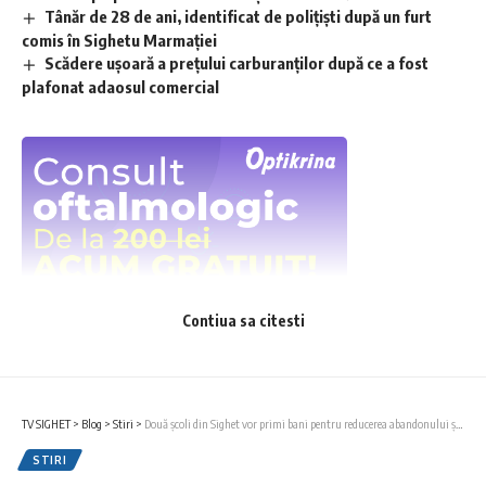
Tânăr de 28 de ani, identificat de polițiști după un furt
comis în Sighetu Marmației
Scădere ușoară a prețului carburanților după ce a fost
plafonat adaosul comercial
Contiua sa citesti
TV SIGHET
>
Blog
>
Stiri
>
Două școli din Sighet vor primi bani pentru reducerea abandonului școlar
STIRI