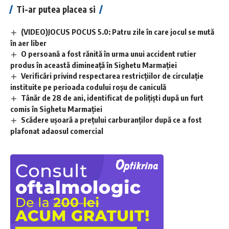
Ti-ar putea placea si
(VIDEO)JOCUS POCUS 5.0: Patru zile în care jocul se mută
în aer liber
O persoană a fost rănită în urma unui accident rutier
produs în această dimineață în Sighetu Marmației
Verificări privind respectarea restricțiilor de circulație
instituite pe perioada codului roșu de caniculă
Tânăr de 28 de ani, identificat de polițiști după un furt
comis în Sighetu Marmației
Scădere ușoară a prețului carburanților după ce a fost
plafonat adaosul comercial