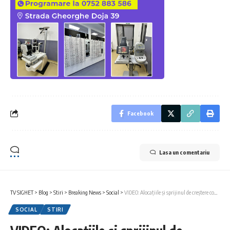
Facebook
Lasa un comentariu
TV SIGHET
>
Blog
>
Stiri
>
Breaking News
>
Social
>
VIDEO: Alocațiile și sprijinul de creștere copil vor intra în ianuarie 2026 cu o zi întârziere față de data obișnuită
SOCIAL
STIRI