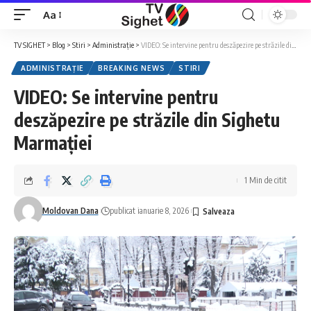
Aa
Font
Resizer
TV SIGHET
>
Blog
>
Stiri
>
Administrație
>
VIDEO: Se intervine pentru deszăpezire pe străzile din Sighetu Marmației
ADMINISTRAȚIE
BREAKING NEWS
STIRI
VIDEO: Se intervine pentru
deszăpezire pe străzile din Sighetu
Marmației
1 Min de citit
Moldovan Dana
publicat ianuarie 8, 2026