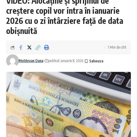
VIDEO: Alocațiile și sprijinul de
creștere copil vor intra în ianuarie
2026 cu o zi întârziere față de data
obișnuită
1 Min de citit
Moldovan Dana
publicat ianuarie 8, 2026