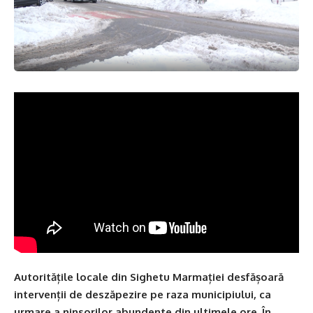
Autoritățile locale din Sighetu Marmației desfășoară
intervenții de deszăpezire pe raza municipiului, ca
urmare a ninsorilor abundente din ultimele ore. În