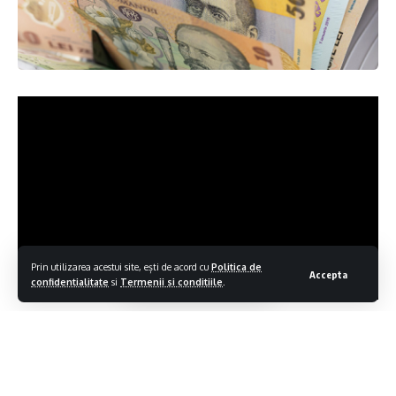
Prin utilizarea acestui site, ești de acord cu
Politica de
Accepta
confidentialitate
si
Termenii si conditiile
.
Alocațiile și sprijinul de creștere copil vor intra în
ianuarie 2026 cu zi întârziere față de data obișnuită.
Anul acesta, banii vor fi virați vineri, 9 ianuarie. De