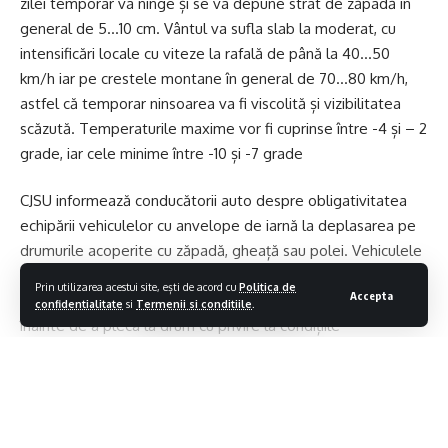
zilei temporar va ninge și se va depune strat de zăpadă în
general de 5…10 cm. Vântul va sufla slab la moderat, cu
intensificări locale cu viteze la rafală de până la 40…50
km/h iar pe crestele montane în general de 70…80 km/h,
astfel că temporar ninsoarea va fi viscolită și vizibilitatea
scăzută. Temperaturile maxime vor fi cuprinse între -4 și – 2
grade, iar cele minime între -10 și -7 grade
CJSU informează conducătorii auto despre obligativitatea
echipării vehiculelor cu anvelope de iarnă la deplasarea pe
drumurile acoperite cu zăpadă, gheață sau polei. Vehiculele
de tonaj este bine să aibă în dotare lanțuri antiderapante
Prin utilizarea acestui site, ești de acord cu
Politica de
Accepta
pentru traversarea pasurilor montane din județ. Informați-vă
confidentialitate
si
Termenii si conditiile
.
înainte de a pleca la drum cu privire la condițiile
meteorologice și la cele din trafic de pe traseul ales.
Conduceți preventiv, adaptați permanent viteza. Păstrați o
distanță de siguranță față de celelalte vehicule din trafic.
Contiua sa citesti
Evitați depășirile inutile, mai ales a coloanelor de