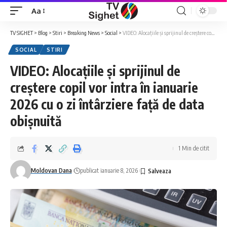
Aa
Font
Resizer
TV SIGHET
>
Blog
>
Stiri
>
Breaking News
>
Social
>
VIDEO: Alocațiile și sprijinul de creștere copil vor intra în ianuarie 2026 cu o zi întârziere față de data obișnuită
SOCIAL
STIRI
VIDEO: Alocațiile și sprijinul de
creștere copil vor intra în ianuarie
2026 cu o zi întârziere față de data
obișnuită
1 Min de citit
Moldovan Dana
publicat ianuarie 8, 2026