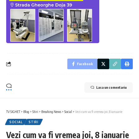
Facebook
Lasa un comentariu
TV SIGHET
>
Blog
>
Stiri
>
Breaking News
>
Social
>
Vezi cum va fi vremea joi, 8 ianuarie
SOCIAL
STIRI
Vezi cum va fi vremea joi, 8 ianuarie