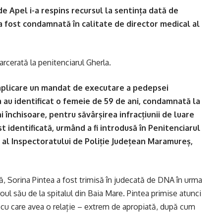
de Apel i-a respins recursul la sentința dată de
 a fost condamnată în calitate de director medical al
rcerată la penitenciarul Gherla.
n aplicare un mandat de executare a pedepsei
ia au identificat o femeie de 59 de ani, condamnată la
 închisoare, pentru săvârșirea infracțiunii de luare
t identificată, urmând a fi introdusă în Penitenciarul
 al Inspectoratului de Poliție Județean Maramureș,
ă, Sorina Pintea a fost trimisă în judecată de DNA în urma
iroul său de la spitalul din Baia Mare. Pintea primise atunci
t cu care avea o relație – extrem de apropiată, după cum