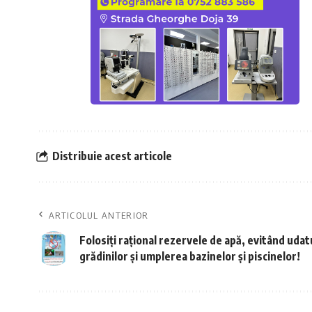
Distribuie acest articole
ARTICOLUL ANTERIOR
Folosiți rațional rezervele de apă, evitând udat
grădinilor și umplerea bazinelor și piscinelor!