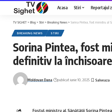
Acasa
Stiri
Reportajul zi
TV SIGHET
>
Blog
>
Stiri
>
Breaking News
>
Sorina Pintea, fost ministru al 
BREAKING NEWS
STIRI
Sorina Pintea, fost m
definitiv la închisoar
Moldovan Dana
publicat iunie 10, 2025
Fostul ministru al Sănătății Sorina Pinte