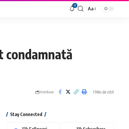
9
Aa
Font
Resizer
ost condamnată
1 Min de citit
Distribuie
Stay Connected