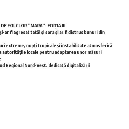
E FOLCLOR ”MARA”- EDIȚIA III
-ar fi agresat tatăl și sora și ar fi distrus bunuri din
ri extreme, nopţi tropicale şi instabilitate atmosferică
a autoritățile locale pentru adoptarea unor măsuri
e
d Regional Nord-Vest, dedicată digitalizării