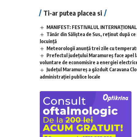
Ti-ar putea placea si
MANIFEST: FESTIVALUL INTERNAȚIONAL D
Tânăr din Săliștea de Sus, reținut după ce și
locuință
Meteorologii anunță trei zile cu temperatu
Prefectul județului Maramureș face apel l
voluntare de economisire a energiei electric
Județul Maramureș a găzduit Caravana Clou
administrației publice locale