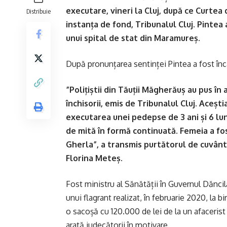
executare, vineri la Cluj, după ce Curtea 
Distribuie
instanța de fond, Tribunalul Cluj. Pintea
unui spital de stat din Maramureș.
După pronunțarea sentinței Pintea a fost înca
”Polițiștii din Tăuții Măgherăuș au pus î
închisorii, emis de Tribunalul Cluj. Aceșt
executarea unei pedepse de 3 ani și 6 luni
de mită în formă continuată. Femeia a fos
Gherla”, a transmis purtătorul de cuvânt
Florina Meteș.
Fost ministru al Sănătății în Guvernul Dăncil
unui flagrant realizat, în februarie 2020, la b
o sacoșă cu 120.000 de lei de la un afaceris
arată judecătorii în motivare.