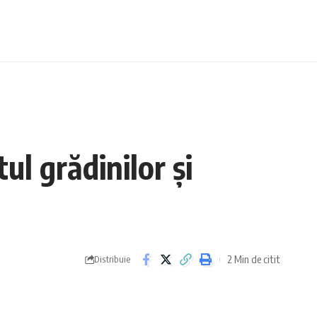
ul grădinilor și
2 Min de citit
Distribuie