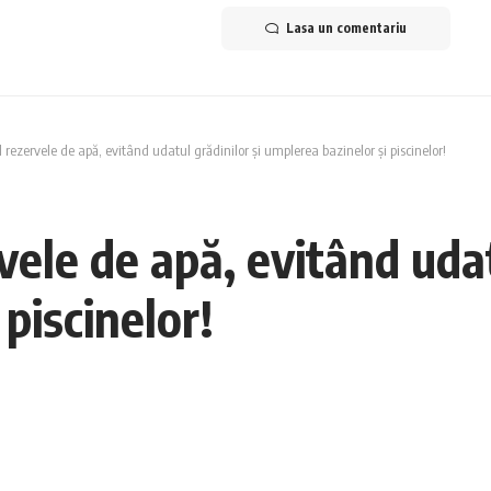
Lasa un comentariu
al rezervele de apă, evitând udatul grădinilor și umplerea bazinelor și piscinelor!
rvele de apă, evitând udat
piscinelor!