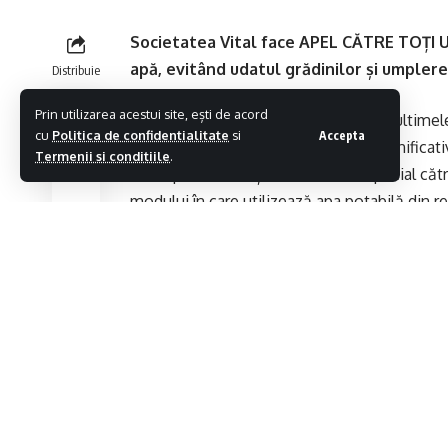
Societatea Vital face APEL CĂTRE TOȚI U
apă, evitând udatul grădinilor și umplerea
Distribuie
Prin utilizarea acestui site, ești de acord
Din cauza temperaturilor ridicate din ultimele
cu
Politica de confidentialitate
si
Accepta
Maramureș înregistrează creșteri semnificat
Termenii si conditiile
.
face apel către toți utilizatorii, în special c
modului în care utilizează apa potabilă din re
”Pentru a putea asigura furnizarea apei po
utilizatorilor să folosească apa doar în sco
acesteia în alte scopuri, cum ar fi: irigatul 
umplerea piscinelor, bazinelor/rezervoarel
serviciului de alimentare cu apă potabilă să
serviciului. Chiar dacă desfășurăm numero
faptului că apa este o resursă limitată, uti
transmit reprezentanții societății Vital.