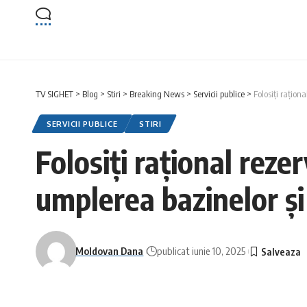
TV SIGHET
>
Blog
>
Stiri
>
Breaking News
>
Servicii publice
>
Folosiți rațion
SERVICII PUBLICE
STIRI
Folosiți rațional reze
umplerea bazinelor și 
Moldovan Dana
publicat iunie 10, 2025