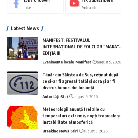
13k
Followeri
11k
Subscribers
Like
Subscribe
Latest News
MANIFEST: FESTIVALUL
INTERNAȚIONAL DE FOLCLOR ”MARA”-
EDIȚIA III
Evenimente locale
Manifest
august 5, 2026
Tânăr din Săliștea de Sus, reținut după
ce și-ar fi agresat tatăl și sora și ar fi
distrus bunuri din locuință
Autorități
Stiri
august 5, 2026
Meteorologii anunță trei zile cu
temperaturi extreme, nopţi tropicale şi
instabilitate atmosferică
Breaking News
Stiri
august 5, 2026