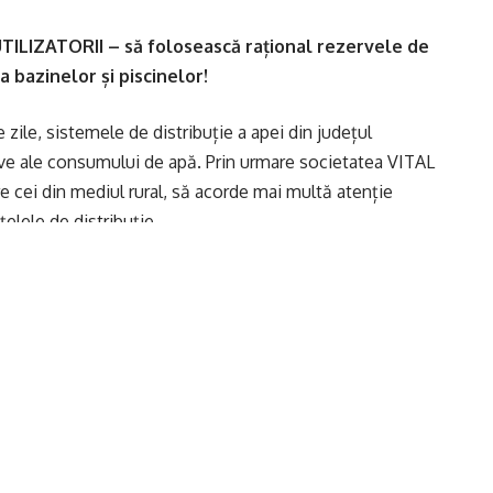
TILIZATORII – să folosească rațional rezervele de
 bazinelor și piscinelor!
 zile, sistemele de distribuție a apei din județul
ive ale consumului de apă. Prin urmare societatea VITAL
ătre cei din mediul rural, să acorde mai multă atenție
țelele de distribuție.
tabile la parametrii normali, adresăm un apel insistent
puri gospodăreşti şi de uz casnic şi să evite folosirea
grădinilor și spălatul teraselor, curţilor, pavajelor sau
or de mare capacitate, astfel încât furnizarea
 se realizeze în condiții optime pentru toți beneficiarii
ase campanii pentru conștientizarea populației asupra
lizatorii par să ignore toate recomandările noastre”,