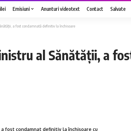
lei
Emisiuni
Anunturi videotext
Contact
Salvate
Sănătății, a fost condamnată definitiv la închisoare
inistru al Sănătății, a f
e
a a fost condamnat definitiv la închisoare cu