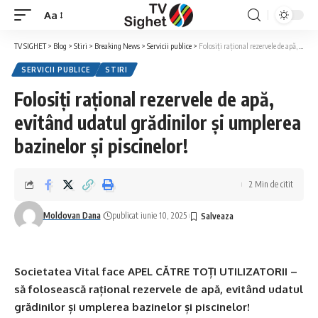
Aa
Font
Resizer
TV SIGHET
>
Blog
>
Stiri
>
Breaking News
>
Servicii publice
>
Folosiți rațional rezervele de apă, evitând udatul grădinilor și umplerea bazinelor și piscinelor!
SERVICII PUBLICE
STIRI
Folosiți rațional rezervele de apă,
evitând udatul grădinilor și umplerea
bazinelor și piscinelor!
2 Min de citit
Moldovan Dana
publicat iunie 10, 2025
Societatea Vital face APEL CĂTRE TOȚI UTILIZATORII –
să folosească rațional rezervele de apă, evitând udatul
grădinilor și umplerea bazinelor și piscinelor!