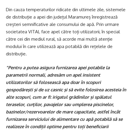
Din cauza temperaturilor ridicate din ultimele zile, sistemele
de distribuție a apei din județul Maramureș înregistrează
creșteri semnificative ale consumului de apă. Prin urmare
societatea VITAL face apel către toți utilizatorii, în special
către cei din mediul rural, să acorde mai multă atenție
modului în care utilizează apa potabilă din rețelele de
distribuție.
”Pentru a putea asigura furnizarea apei potabile la
parametrii normali, adresăm un apel insistent
utilizatorilor să folosească apa doar în scopuri
gospodăreşti şi de uz casnic şi să evite folosirea acesteia în
alte scopuri, cum ar fi: irigatul grădinilor și spălatul
teraselor, curţilor, pavajelor sau umplerea piscinelor,
bazinelor/rezervoarelor de mare capacitate, astfel încât
furnizarea serviciului de alimentare cu apă potabilă să se
realizeze în condiții optime pentru toți beneficiarii