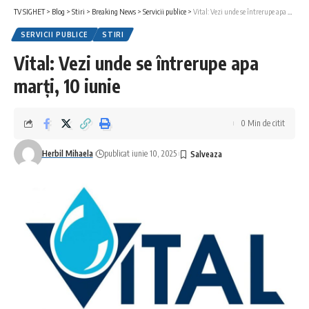
TV SIGHET
>
Blog
>
Stiri
>
Breaking News
>
Servicii publice
>
Vital: Vezi unde se întrerupe apa marți, 10 iunie
SERVICII PUBLICE
STIRI
Vital: Vezi unde se întrerupe apa
marți, 10 iunie
0 Min de citit
Herbil Mihaela
publicat iunie 10, 2025