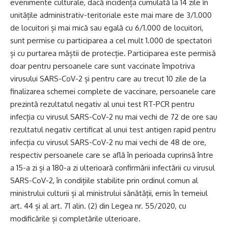
evenimente culturale, dacă incidența cumulată la 14 zile în
unitățile administrativ-teritoriale este mai mare de 3/1.000
de locuitori și mai mică sau egală cu 6/1.000 de locuitori,
sunt permise cu participarea a cel mult 1.000 de spectatori
și cu purtarea măștii de protecție. Participarea este permisă
doar pentru persoanele care sunt vaccinate împotriva
virusului SARS-CoV-2 și pentru care au trecut 10 zile de la
finalizarea schemei complete de vaccinare, persoanele care
prezintă rezultatul negativ al unui test RT-PCR pentru
infecția cu virusul SARS-CoV-2 nu mai vechi de 72 de ore sau
rezultatul negativ certificat al unui test antigen rapid pentru
infecția cu virusul SARS-CoV-2 nu mai vechi de 48 de ore,
respectiv persoanele care se află în perioada cuprinsă între
a 15-a zi și a 180-a zi ulterioară confirmării infectării cu virusul
SARS-CoV-2, în condițiile stabilite prin ordinul comun al
ministrului culturii și al ministrului sănătății, emis în temeiul
art. 44 și al art. 71 alin. (2) din Legea nr. 55/2020, cu
modificările și completările ulterioare.