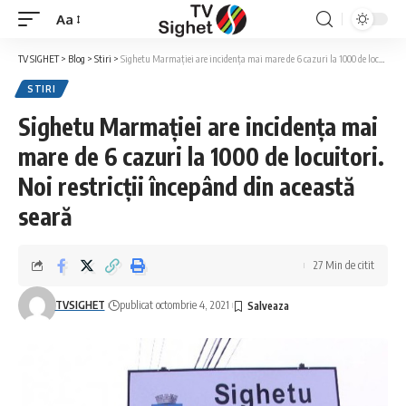
Aa
Font
Resizer
TV SIGHET
>
Blog
>
Stiri
>
Sighetu Marmației are incidența mai mare de 6 cazuri la 1000 de locuitori. Noi restricții începând din această seară
STIRI
Sighetu Marmației are incidența mai
mare de 6 cazuri la 1000 de locuitori.
Noi restricții începând din această
seară
27 Min de citit
TVSIGHET
publicat octombrie 4, 2021