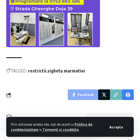
TAGGED:
restrictii
sighetu marmatiei
Facebook
Lasa un comentariu
Prin utilizarea acestui site, ești de acord cu
Politica de
Accepta
confidentialitate
si
Termenii si conditiile
.