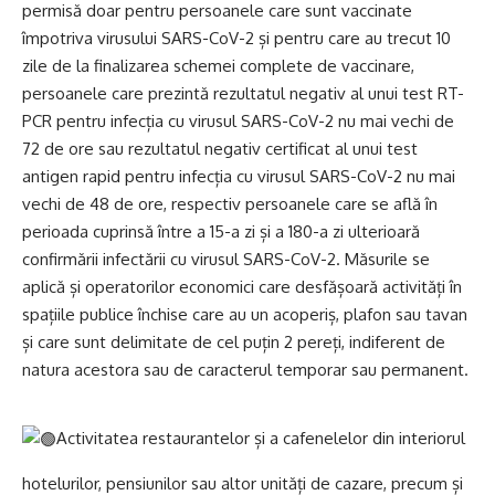
permisă doar pentru persoanele care sunt vaccinate
împotriva virusului SARS-CoV-2 și pentru care au trecut 10
zile de la finalizarea schemei complete de vaccinare,
persoanele care prezintă rezultatul negativ al unui test RT-
PCR pentru infecția cu virusul SARS-CoV-2 nu mai vechi de
72 de ore sau rezultatul negativ certificat al unui test
antigen rapid pentru infecția cu virusul SARS-CoV-2 nu mai
vechi de 48 de ore, respectiv persoanele care se află în
perioada cuprinsă între a 15-a zi și a 180-a zi ulterioară
confirmării infectării cu virusul SARS-CoV-2. Măsurile se
aplică și operatorilor economici care desfășoară activități în
spațiile publice închise care au un acoperiș, plafon sau tavan
și care sunt delimitate de cel puțin 2 pereți, indiferent de
natura acestora sau de caracterul temporar sau permanent.
Activitatea restaurantelor și a cafenelelor din interiorul
hotelurilor, pensiunilor sau altor unități de cazare, precum și