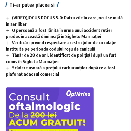
Ti-ar putea placea si
(VIDEO)JOCUS POCUS 5.0: Patru zile în care jocul se mută
în aer liber
O persoană a fost rănită în urma unui accident rutier
produs în această dimineață în Sighetu Marmației
Verificări privind respectarea restricțiilor de circulație
instituite pe perioada codului roșu de caniculă
Tânăr de 28 de ani, identificat de polițiști după un furt
comis în Sighetu Marmației
Scădere ușoară a prețului carburanților după ce a fost
plafonat adaosul comercial