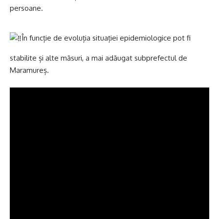
persoane.
În funcție de evoluția situației epidemiologice pot fi
stabilite și alte măsuri, a mai adăugat subprefectul de
Maramureș.