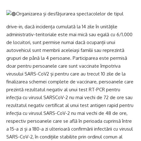
Organizarea și desfășurarea spectacolelor de tipul
drive-in, dacă incidența cumulată la 14 zile în unitățile
administrativ-teritoriale este mai mică sau egală cu 6/1.000
de locuitori, sunt permise numai dacă ocupanții unui
autovehicul sunt membrii aceleiași familii sau reprezintă
grupuri de până la 4 persoane. Participarea este permisă
doar pentru persoanele care sunt vaccinate împotriva
virusului SARS-CoV2 și pentru care au trecut 10 zile de la
finalizarea schemei complete de vaccinare, persoanele care
prezintă rezultatul negativ al unui test RT-PCR pentru
infecția cu virusul SARSCoV-2 nu mai vechi de 72 de ore sau
rezultatul negativ certificat al unui test antigen rapid pentru
infecția cu virusul SARS-CoV-2 nu mai vechi de 48 de ore,
respectiv persoanele care se află în perioada cuprinsă între
a 15-a zi și a 180-a zi ulterioară confirmării infectării cu virusul
SARS-CoV-2, în condițiile stabilite prin ordinul comun al