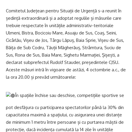
Comitetul Județean pentru Situații de Urgență s-a reunit în
ședință extraordinară și a adoptat regulile și măsurile care
trebuie respectate în unitățile administrativ-teritoriale
Ulmeni, Bistra, Bocicoiu Mare, Asuaju de Sus, Coaș, Seini,
Cicârlău, Vișeu de Jos, Târgu Lăpuș, Baia Sprie, Vișeu de Sus,
Băița de Sub Codru, Tăuții Măgherăuș, Strâmtura, Suciu de
Sus, Rona de Sus, Baia Mare, Sighetu Marmației, Șișești, a
declarat subprefectul Rudolf Stauder, președintele CJSU.
Aceste măsuri intră în vigoare de astăzi, 4 octombrie a.c., de
la ora 20.00 și prevăd următoarele:
În spațiile închise sau deschise, competițiile sportive se
pot desfășura cu participarea spectatorilor până la 30% din
capacitatea maximă a spațiului, cu asigurarea unei distanțe
de minimum 1 metru între persoane și cu purtarea măștii de
protecție, dacă incidența cumulată la 14 zile în unitățile