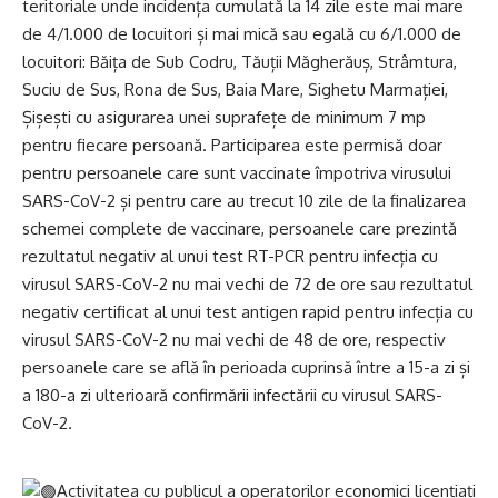
teritoriale unde incidența cumulată la 14 zile este mai mare
de 4/1.000 de locuitori și mai mică sau egală cu 6/1.000 de
locuitori: Băița de Sub Codru, Tăuții Măgherăuș, Strâmtura,
Suciu de Sus, Rona de Sus, Baia Mare, Sighetu Marmației,
Șișești cu asigurarea unei suprafețe de minimum 7 mp
pentru fiecare persoană. Participarea este permisă doar
pentru persoanele care sunt vaccinate împotriva virusului
SARS-CoV-2 și pentru care au trecut 10 zile de la finalizarea
schemei complete de vaccinare, persoanele care prezintă
rezultatul negativ al unui test RT-PCR pentru infecția cu
virusul SARS-CoV-2 nu mai vechi de 72 de ore sau rezultatul
negativ certificat al unui test antigen rapid pentru infecția cu
virusul SARS-CoV-2 nu mai vechi de 48 de ore, respectiv
persoanele care se află în perioada cuprinsă între a 15-a zi și
a 180-a zi ulterioară confirmării infectării cu virusul SARS-
CoV-2.
Activitatea cu publicul a operatorilor economici licențiați