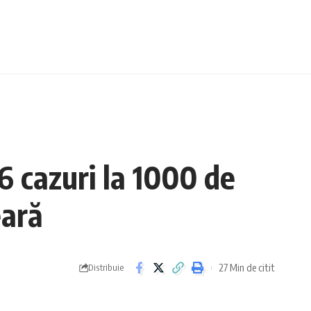
6 cazuri la 1000 de
eară
27 Min de citit
Distribuie