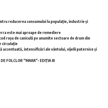
ntru reducerea consumului la populație, industrie și
-Terra este mai aproape de remediere
cod roșu de caniculă pe anumite sectoare de drum din
 circulație
accentuată, intensificări ale vântului, vijelii puternice și
E FOLCLOR ”MARA”- EDIȚIA III