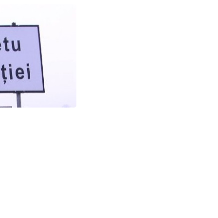
re care și municipiul Sighetu Marmației, au incidența
i. Pentru acestea, Prefectura Maramureș a anunțat
i, 4 octombrie, de la ora 20:00.
ei cu virusul SARS-COV-2 în unitățile administrativ-
zuri la 1000 de locuitori și mai mică sau egală cu 6 cazuri
furnizate de Direcția de Sănătate Publică Maramureș