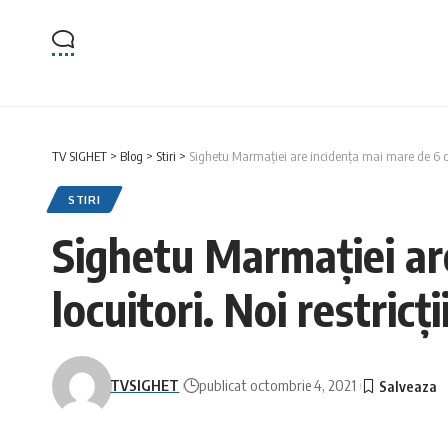
TV SIGHET
>
Blog
>
Stiri
>
Sighetu Marmației are incidența mai mare de 6 caz
STIRI
Sighetu Marmației are
locuitori. Noi restric
TVSIGHET
publicat octombrie 4, 2021