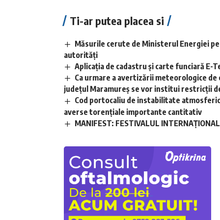
Ti-ar putea placea si
Măsurile cerute de Ministerul Energiei pe
autorități
Aplicaţia de cadastru şi carte funciară E
Ca urmare a avertizării meteorologice de 
județul Maramureș se vor institui restricții de
Cod portocaliu de instabilitate atmosferică 
averse torențiale importante cantitativ
MANIFEST: FESTIVALUL INTERNAȚIONAL D