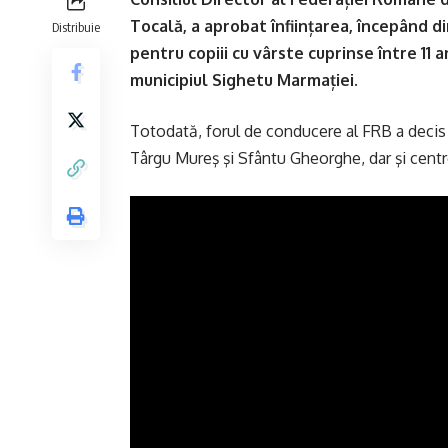
Tocală, a aprobat înființarea, începând d
Distribuie
pentru copiii cu vârste cuprinse între 11 an
municipiul Sighetu Marmației.
Totodată, forul de conducere al FRB a decis ş
Târgu Mureş şi Sfântu Gheorghe, dar şi centre