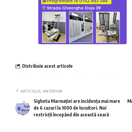
Distribuie acest articole
ARTICOLUL ANTERIOR
Sighetu Marmației are incidența mai mare
MA
de 6 cazuri la 1000 de locuitori. Noi
restricții începând din această seară