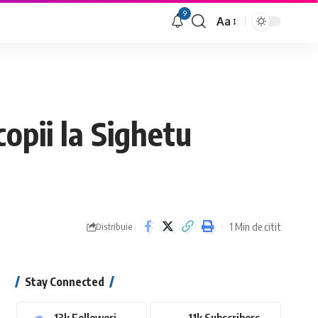
9
Aa
Font
Resizer
opii la Sighetu
1 Min de citit
Distribuie
Stay Connected