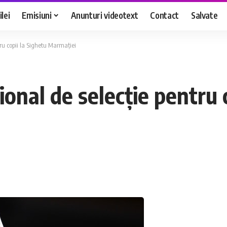
lei
Emisiuni
Anunturi videotext
Contact
Salvate
ru copii la Sighetu Marmației
nal de selecție pentru c