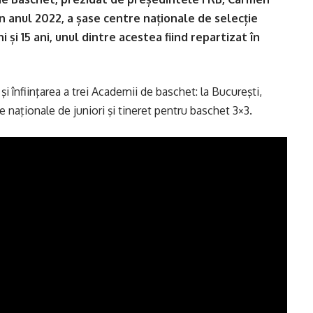
in anul 2022, a șase centre naționale de selecție
i și 15 ani, unul dintre acestea fiind repartizat în
i înfiinţarea a trei Academii de baschet: la Bucureşti,
 naţionale de juniori şi tineret pentru baschet 3×3.