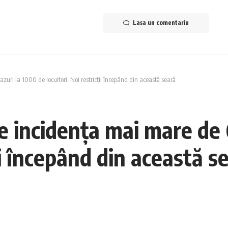
Lasa un comentariu
uri la 1000 de locuitori. Noi restricții începând din această seară
 incidența mai mare de 
ții începând din această s