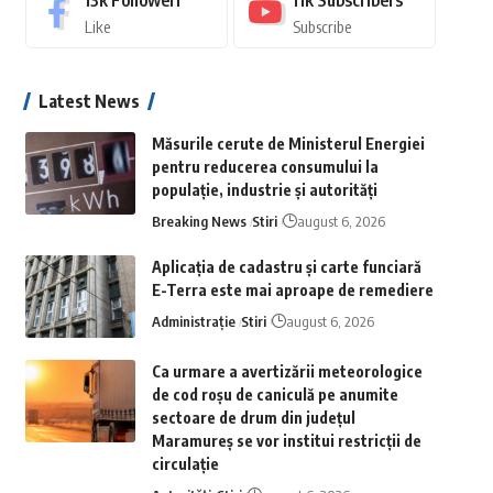
13k
Followeri
11k
Subscribers
Like
Subscribe
Latest News
Măsurile cerute de Ministerul Energiei
pentru reducerea consumului la
populație, industrie și autorități
Breaking News
Stiri
august 6, 2026
Aplicaţia de cadastru şi carte funciară
E-Terra este mai aproape de remediere
Administrație
Stiri
august 6, 2026
Ca urmare a avertizării meteorologice
de cod roșu de caniculă pe anumite
sectoare de drum din județul
Maramureș se vor institui restricții de
circulație