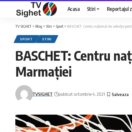
Acasa
Stiri
Reportajul zi
TV SIGHET
>
Blog
>
Stiri
>
Sport
>
BASCHET: Centru național de selecție pent
SPORT
STIRI
BASCHET: Centru națio
Marmației
TVSIGHET
publicat octombrie 4, 2021