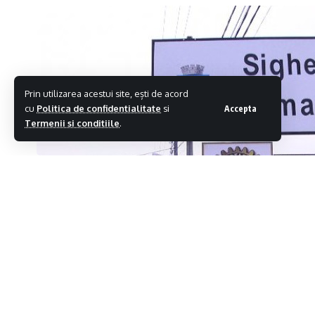
Prin utilizarea acestui site, ești de acord
cu
Politica de confidentialitate
si
Accepta
Termenii si conditiile
.
Mai multe localități din Maramureș, print
mai mare de 6 cazuri la 1000 de locuitor
Distribuie
noi restricții care intră în vigoare de lun
Măsuri pentru prevenirea și limitarea infecți
teritoriale care au incidența mai mare de 3 ca
la 1000 de locuitori. Potrivit informațiilor 