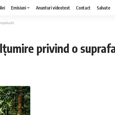
lei
Emisiuni
Anunturi videotext
Contact
Salvate
 împădurită
lțumire privind o supraf