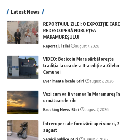
Latest News
REPORTAJUL ZILEI: O EXPOZIȚIE CARE
REDESCOPERĂ NOBLEȚEA
MARAMUREȘULUI
Reportajul zilei
august 7, 2026
VIDEO: Bocicoiu Mare sărbătorește
tradiția la cea de-a II-a ediție a Zilelor
Comunei
Evenimente locale
Stiri
august 7, 2026
Vezi cum va fi vremea în Maramureș în
următoarele zile
Breaking News
Stiri
august 7, 2026
Întreruperi ale furnizării apei vineri, 7
august
Servicii publice
Stiri
august 7, 2026