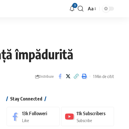
9
Aa
Font
Resizer
ață împădurită
1 Min de citit
Distribuie
Stay Connected
13k
Followeri
11k
Subscribers
Like
Subscribe