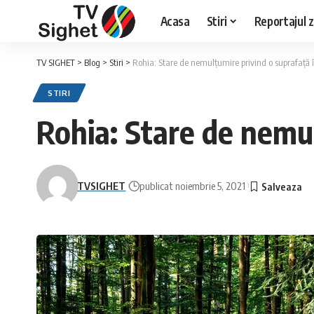
Acasa
Stiri
Reportajul zi
TV SIGHET
>
Blog
>
Stiri
>
Rohia: Stare de nemulțumire privind o suprafață
STIRI
Rohia: Stare de nemu
TVSIGHET
publicat noiembrie 5, 2021