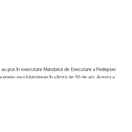
re au pus în executare Mandatul de Executare a Pedepsei
numele unui băimărean în vârstă de 50 de ani. Acesta a
, pentru săvârșirea infracțiunii de tentativă la furt
alitatea Hideaga, fiind depus la Penitenciarul Baia Mare.