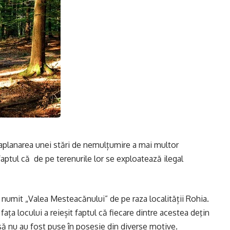
în aplanarea unei stări de nemulțumire a mai multor
faptul că de pe terenurile lor se exploatează ilegal
cul numit „Valea Mesteacănului” de pe raza localității Rohia.
fața locului a reieșit faptul că fiecare dintre acestea deţin
să nu au fost puse în posesie din diverse motive.