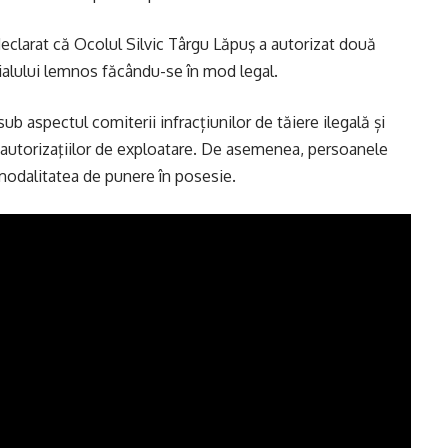
a declarat că Ocolul Silvic Târgu Lăpuş a autorizat două
rialului lemnos făcându-se în mod legal.
ub aspectul comiterii infracțiunilor de tăiere ilegală și
a autorizaţiilor de exploatare. De asemenea, persoanele
 modalitatea de punere în posesie.