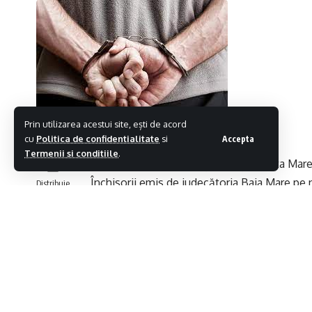
Prin utilizarea acestui site, ești de acord
cu
Politica de confidentialitate
si
Accepta
Termenii si conditiile
.
Ieri, 4 noiembrie, polițiștii din Șomcuta Ma
Închisorii emis de judecătoria Baia Mare pe 
Distribuie
fost condamnat la pedeapsa de 1 an închisoare
calificat.
Bărbatul a fost identificat de polițiști în loc