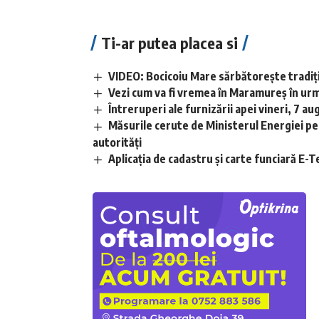
Ti-ar putea placea si
VIDEO: Bocicoiu Mare sărbătorește tradiția
Vezi cum va fi vremea în Maramureș în urm
Întreruperi ale furnizării apei vineri, 7 au
Măsurile cerute de Ministerul Energiei pe
autorități
Aplicaţia de cadastru şi carte funciară E