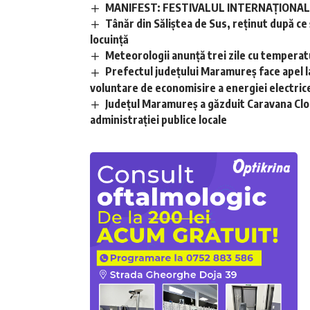
MANIFEST: FESTIVALUL INTERNAȚIONAL D
Tânăr din Săliștea de Sus, reținut după ce și
locuință
Meteorologii anunță trei zile cu temperatu
Prefectul județului Maramureș face apel l
voluntare de economisire a energiei electric
Județul Maramureș a găzduit Caravana Clou
administrației publice locale