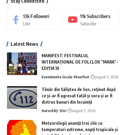
Stay Connected
13k
Followeri
11k
Subscribers
Like
Subscribe
Latest News
MANIFEST: FESTIVALUL
INTERNAȚIONAL DE FOLCLOR ”MARA”-
EDIȚIA III
Evenimente locale
Manifest
august 5, 2026
Tânăr din Săliștea de Sus, reținut după
ce și-ar fi agresat tatăl și sora și ar fi
distrus bunuri din locuință
Autorități
Stiri
august 5, 2026
Meteorologii anunță trei zile cu
temperaturi extreme, nopţi tropicale şi