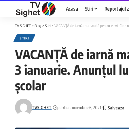
Acasa
Stiri
Reportajul zi
TV SIGHET
>
Blog
>
Stiri
>
VACANȚĂ de iarnă mai scurtă pentru elevi! Cine r
STIRI
VACANȚĂ de iarnă mai 
3 ianuarie. Anunțul 
școlar
TVSIGHET
publicat noiembrie 6, 2021