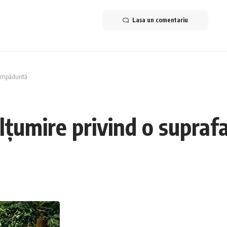
Lasa un comentariu
 împădurită
lțumire privind o supraf