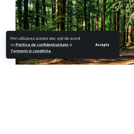
Prin utilizarea acestui site, ești de acord
cu
Politica de confidentialitate
si
Accepta
Termenii si conditiile
.
Polițiștii din Târgu Lăpuș au intervenit ieri 
cetățeni din localitatea Rohia, care reclamă 
Distribuie
material lemnos.