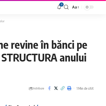
9
Aa
Font
Resizer
olar
e revine în bănci pe
re STRUCTURA anului
1 Min de citit
Distribuie