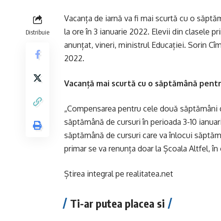
Vacanța de iarnă va fi mai scurtă cu o săptăm
la ore în 3 ianuarie 2022. Elevii din clasele p
Distribuie
anunțat, vineri, ministrul Educației. Sorin C
2022.
Vacanță mai scurtă cu o săptămână pentru
„Compensarea pentru cele două săptămâni de
săptămână de cursuri în perioada 3-10 ianuarie
săptămână de cursuri care va înlocui săptămâ
primar se va renunța doar la Școala Altfel, în 
Știrea integral pe
realitatea.net
Ti-ar putea placea si