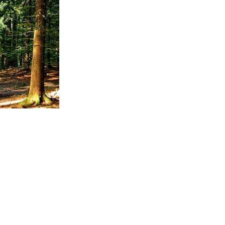
în aplanarea unei stări de nemulțumire a mai multor
faptul că de pe terenurile lor se exploatează ilegal