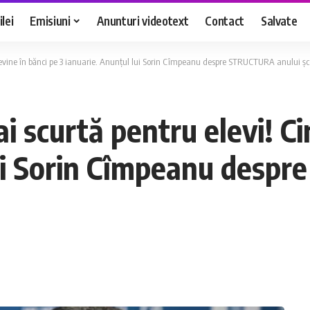
lei
Emisiuni
Anunturi videotext
Contact
Salvate
evine în bănci pe 3 ianuarie. Anunțul lui Sorin Cîmpeanu despre STRUCTURA anului șc
scurtă pentru elevi! Cin
lui Sorin Cîmpeanu desp