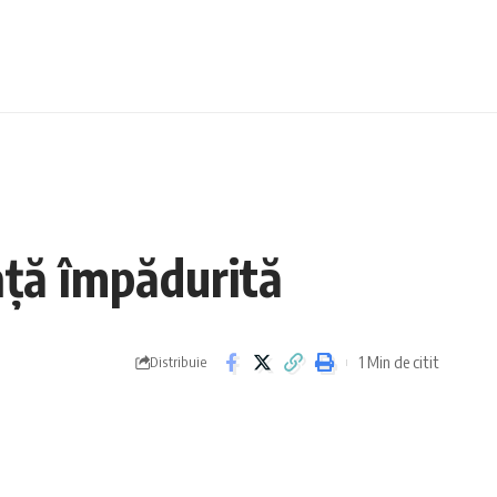
ață împădurită
1 Min de citit
Distribuie