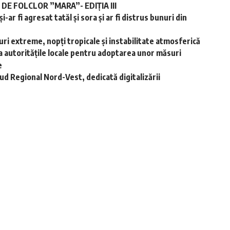
E FOLCLOR ”MARA”- EDIȚIA III
-ar fi agresat tatăl și sora și ar fi distrus bunuri din
ri extreme, nopţi tropicale şi instabilitate atmosferică
a autoritățile locale pentru adoptarea unor măsuri
e
d Regional Nord-Vest, dedicată digitalizării