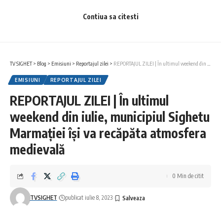
Contiua sa citesti
TV SIGHET
>
Blog
>
Emisiuni
>
Reportajul zilei
>
REPORTAJUL ZILEI | În ultimul weekend din iulie, municipiul Sighetu Marmației își va recăpăta atmosfera medievală
EMISIUNI
REPORTAJUL ZILEI
REPORTAJUL ZILEI | În ultimul
weekend din iulie, municipiul Sighetu
Ti-ar putea placea si
Marmației își va recăpăta atmosfera
medievală
REPORTAJUL ZILEI: NUMEROASE PROBLEME PRIVIND
INTABULAREA TERENURILOR ÎN MARAMUREȘ
REPORTAJUL ZILEI: O EXPOZIȚIE CARE REDESCOPERĂ
0 Min de citit
NOBLEȚEA MARAMUREȘULUI
MANIFEST: FESTIVALUL INTERNAȚIONAL DE FOLCLOR
TVSIGHET
publicat iulie 8, 2023
”MARA”- EDIȚIA III
REPORTAJUL ZILEI: MĂSURI PENTRU REDUCEREA
CONSUMULUI DE ENERGIE