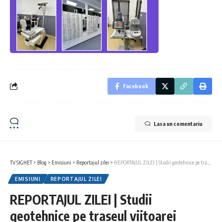
Facebook
Lasa un comentariu
TV SIGHET
>
Blog
>
Emisiuni
>
Reportajul zilei
>
REPORTAJUL ZILEI | Studii geotehnice pe traseul viitoarei centuri ocolitoare a municipiului Sighetu Marmației
EMISIUNI
REPORTAJUL ZILEI
REPORTAJUL ZILEI | Studii
geotehnice pe traseul viitoarei