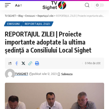
Aa
Font
Resizer
TV SIGHET
>
Blog
>
Emisiuni
>
Reportajul zilei
>
REPORTAJUL ZILEI | Proiecte importante adoptate la ultima ședință a Consiliului Local Sighet
EMISIUNI
REPORTAJUL ZILEI
REPORTAJUL ZILEI | Proiecte
importante adoptate la ultima
ședință a Consiliului Local Sighet
0 Min de citit
TVSIGHET
publicat iulie 12, 2023