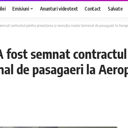
lei
Emisiuni
Anunturi videotext
Contact
Salvate
semnat contractul pentru proiectarea și execuția noului terminal de pasagaeri la Aero
 fost semnat contractul 
nal de pasagaeri la Aero