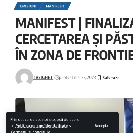
EMISIUNI
MANIFEST
MANIFEST | FINALIZ
CERCETAREA ȘI PĂS
ÎN ZONA DE FRONTI
TVSIGHET
publicat mai 23, 2023
Prin utilizarea acestui site, ești de acord
cu
Politica de confidentialitate
si
Accepta
Termenii si conditiile
.