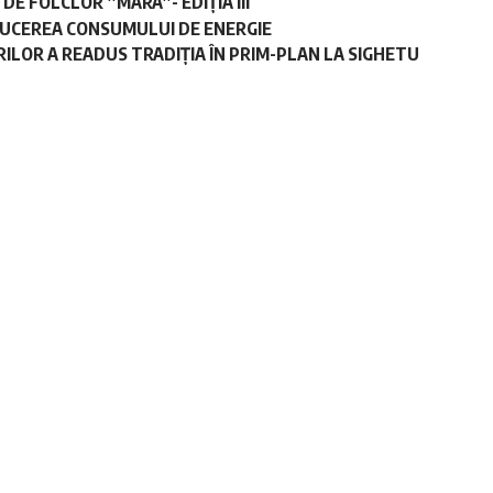
E FOLCLOR ”MARA”- EDIȚIA III
DUCEREA CONSUMULUI DE ENERGIE
ILOR A READUS TRADIȚIA ÎN PRIM-PLAN LA SIGHETU