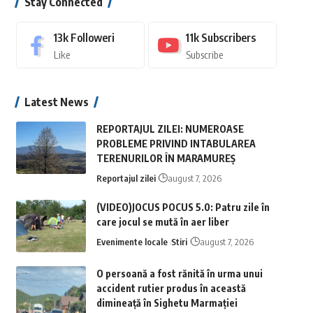
Stay Connected
13k
Followeri
11k
Subscribers
Like
Subscribe
Latest News
REPORTAJUL ZILEI: NUMEROASE
PROBLEME PRIVIND INTABULAREA
TERENURILOR ÎN MARAMUREȘ
Reportajul zilei
august 7, 2026
(VIDEO)JOCUS POCUS 5.0: Patru zile în
care jocul se mută în aer liber
Evenimente locale
Stiri
august 7, 2026
O persoană a fost rănită în urma unui
accident rutier produs în această
dimineață în Sighetu Marmației