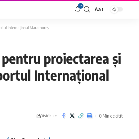
9
Aa
Font
Resizer
portul Internațional Maramureș
pentru proiectarea și
portul Internațional
0 Min de citit
Distribuie