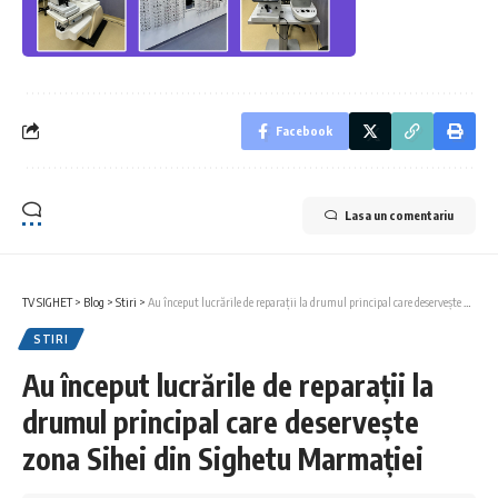
Facebook
Lasa un comentariu
TV SIGHET
>
Blog
>
Stiri
>
Au început lucrările de reparații la drumul principal care deservește zona Sihei din Sighetu Marmației
STIRI
Au început lucrările de reparații la
drumul principal care deservește
zona Sihei din Sighetu Marmației