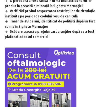
O persoană a fost rănită în urma unui accident rutier
produs în această dimineață în Sighetu Marmației
Verificări privind respectarea restricțiilor de circulație
instituite pe perioada codului roșu de caniculă
Tânăr de 28 de ani, identificat de polițiști după un furt
comis în Sighetu Marmației
Scădere ușoară a prețului carburanților după ce a fost
plafonat adaosul comercial