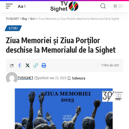
Aa
Font
Resizer
TV SIGHET
>
Blog
>
Stiri
>
Ziua Memoriei şi Ziua Porţilor deschise la Memorialul de la Sighet
STIRI
Ziua Memoriei şi Ziua Porţilor
deschise la Memorialul de la Sighet
1 Min de citit
TVSIGHET
publicat mai 23, 2023