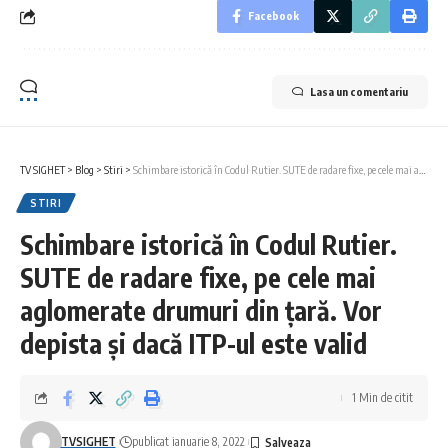
Facebook
Lasa un comentariu
TV SIGHET
>
Blog
>
Stiri
>
Schimbare istorică în Codul Rutier. SUTE de radare fixe, pe cele mai aglomerate drumuri din țară. Vor depista şi dacă ITP-ul este valid
STIRI
Schimbare istorică în Codul Rutier.
SUTE de radare fixe, pe cele mai
aglomerate drumuri din țară. Vor
depista şi dacă ITP-ul este valid
1 Min de citit
TVSIGHET
publicat ianuarie 8, 2022