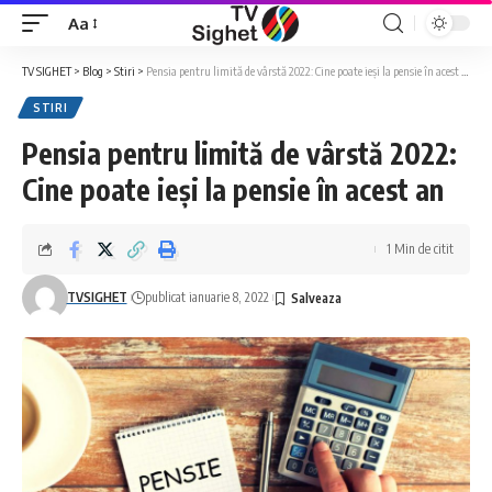
Aa
Font
Resizer
TV SIGHET
>
Blog
>
Stiri
>
Pensia pentru limită de vârstă 2022: Cine poate ieși la pensie în acest an
STIRI
Pensia pentru limită de vârstă 2022:
Cine poate ieși la pensie în acest an
1 Min de citit
TVSIGHET
publicat ianuarie 8, 2022