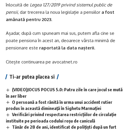
înlocuită de
Legea 127/2019 privind sistemul public de
pensii
, dar trecerea la noua legislație a pensiilor
a fost
amânată pentru 2023
.
Așadar, după cum spuneam mai sus, putem afla cine se
poate pensiona în acest an, deoarece vârsta minimă de
pensionare este
raportată la data nașterii
.
Citește continuarea pe
avocatnet.ro
Ti-ar putea placea si
(VIDEO)JOCUS POCUS 5.0: Patru zile în care jocul se mută
în aer liber
O persoană a fost rănită în urma unui accident rutier
produs în această dimineață în Sighetu Marmației
Verificări privind respectarea restricțiilor de circulație
instituite pe perioada codului roșu de caniculă
Tânăr de 28 de ani, identificat de polițiști după un furt