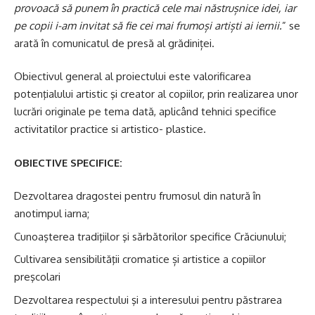
provoacă să punem în practică cele mai năstrușnice idei, iar
pe copii i-am invitat să fie cei mai frumoși artiști ai iernii.
” se
arată în comunicatul de presă al grădiniței.
Obiectivul general al proiectului este valorificarea
potenţialului artistic şi creator al copiilor, prin realizarea unor
lucrări originale pe tema dată, aplicând tehnici specifice
activitatilor practice si artistico- plastice.
OBIECTIVE SPECIFICE:
Dezvoltarea dragostei pentru frumosul din natură în
anotimpul iarna;
Cunoaşterea tradiţiilor şi sărbătorilor specifice Crăciunului;
Cultivarea sensibilităţii cromatice și artistice a copiilor
preşcolari
Dezvoltarea respectului şi a interesului pentru păstrarea