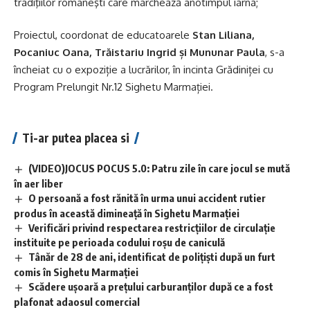
tradiţiilor româneşti care marchează anotimpul iarna;
Proiectul, coordonat de educatoarele
Stan Liliana,
Pocaniuc Oana, Trăistariu Ingrid și Mununar Paula
, s-a
încheiat cu o expoziție a lucrărilor, în incinta Grădiniței cu
Program Prelungit Nr.12 Sighetu Marmației.
Ti-ar putea placea si
(VIDEO)JOCUS POCUS 5.0: Patru zile în care jocul se mută
în aer liber
O persoană a fost rănită în urma unui accident rutier
produs în această dimineață în Sighetu Marmației
Verificări privind respectarea restricțiilor de circulație
instituite pe perioada codului roșu de caniculă
Tânăr de 28 de ani, identificat de polițiști după un furt
comis în Sighetu Marmației
Scădere ușoară a prețului carburanților după ce a fost
plafonat adaosul comercial