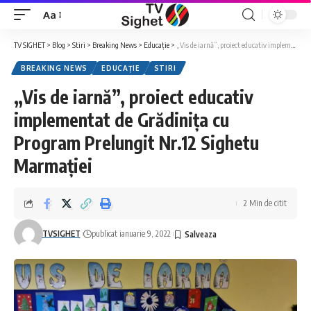
Aa
Font
Resizer
TV SIGHET
>
Blog
>
Stiri
>
Breaking News
>
Educație
>
„Vis de iarnă”, proiect educativ implementat de Grădinița cu Program Prelungit Nr.12 Sighetu Marmației
BREAKING NEWS
EDUCAȚIE
STIRI
„Vis de iarnă”, proiect educativ
implementat de Grădinița cu
Program Prelungit Nr.12 Sighetu
Marmației
2 Min de citit
TVSIGHET
publicat ianuarie 9, 2022