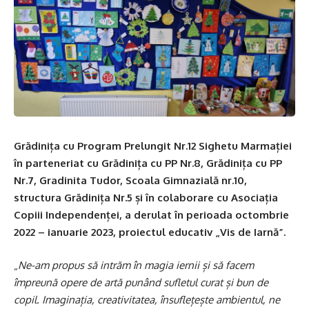
Grădinița cu Program Prelungit Nr.12 Sighetu Marmației
în parteneriat cu Grădinița cu PP Nr.8, Grădinița cu PP
Nr.7, Gradinita Tudor, Scoala Gimnazială nr.10,
structura Grădinița Nr.5 și în colaborare cu Asociația
Copiii Independenței, a derulat în perioada octombrie
2022 – ianuarie 2023, proiectul educativ „Vis de Iarnă”.
„
Ne-am propus să intrăm în magia iernii și să facem
împreună opere de artă punând sufletul curat și bun de
copil. Imaginația, creativitatea, însuflețește ambientul, ne