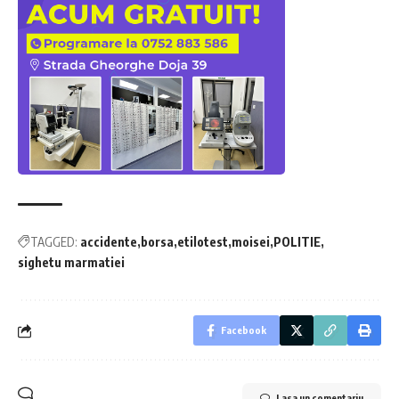
TAGGED:
accidente
borsa
etilotest
moisei
POLITIE
sighetu marmatiei
Facebook
Lasa un comentariu