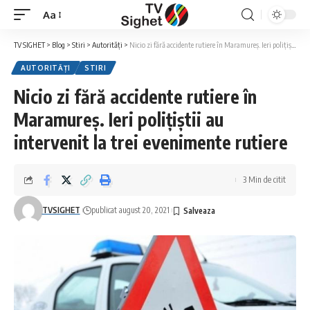
Aa
Font
Resizer
TV SIGHET
>
Blog
>
Stiri
>
Autorități
>
Nicio zi fără accidente rutiere în Maramureș. Ieri polițiștii au intervenit la trei evenimente rutiere
AUTORITĂȚI
STIRI
Nicio zi fără accidente rutiere în
Maramureș. Ieri polițiștii au
intervenit la trei evenimente rutiere
3 Min de citit
TVSIGHET
publicat august 20, 2021