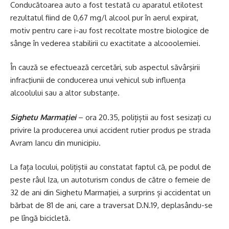
Conducătoarea auto a fost testată cu aparatul etilotest
rezultatul fiind de 0,67 mg/l alcool pur în aerul expirat,
motiv pentru care i-au fost recoltate mostre biologice de
sânge în vederea stabilirii cu exactitate a alcooolemiei.
În cauză se efectuează cercetări, sub aspectul săvârşirii
infracţiunii de conducerea unui vehicul sub influenţa
alcoolului sau a altor substanţe.
Sighetu Marmației
– ora 20.35, polițiștii au fost sesizați cu
privire la producerea unui accident rutier produs pe strada
Avram Iancu din municipiu.
La fața locului, polițiștii au constatat faptul că, pe podul de
peste râul Iza, un autoturism condus de către o femeie de
32 de ani din Sighetu Marmației, a surprins și accidentat un
bărbat de 81 de ani, care a traversat D.N.19, deplasându-se
pe lîngă bicicletă.