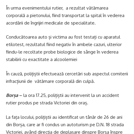
În urma evenimentului rutier, a rezultat vătămarea
corporală a pietonului, fiind transportat la spital în vederea
acordării de îngrijiri medicale de specialitate.
Conducătoarea auto și victima au fost testați cu aparatul
etilotest, rezultatul fiind negativ în ambele cazuri, ulterior
fiindu-le recoltate probe biologice de sânge în vederea
stabilirii cu exactitate a alcoolemiei
În cauză, polițiștii efectuează cercetări sub aspectul comiterii
infracțiunii de vătămare corporală din culpă.
Borșa
–
la ora 17.25, polițiștii au intervenit la un accident
rutier produs pe strada Victoriei din oraș.
La fața locului, polițiștii au identificat un tânăr de 26 de ani
din Borșa, care ar fi condus un autoturism pe D.N. 18 strada
Victoriei, având direcţia de deplasare dinspre Borşa înspre