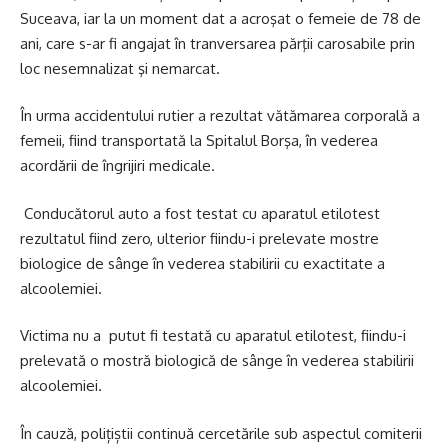
Suceava, iar la un moment dat a acroşat o femeie de 78 de
ani, care s-ar fi angajat în tranversarea părţii carosabile prin
loc nesemnalizat şi nemarcat.
În urma accidentului rutier a rezultat vătămarea corporală a
femeii, fiind transportată la Spitalul Borşa, în vederea
acordării de îngrijiri medicale.
Conducătorul auto a fost testat cu aparatul etilotest
rezultatul fiind zero, ulterior fiindu-i prelevate mostre
biologice de sânge în vederea stabilirii cu exactitate a
alcoolemiei.
Victima nu a putut fi testată cu aparatul etilotest, fiindu-i
prelevată o mostră biologică de sânge în vederea stabilirii
alcoolemiei.
În cauză, polițiștii continuă cercetările sub aspectul comiterii