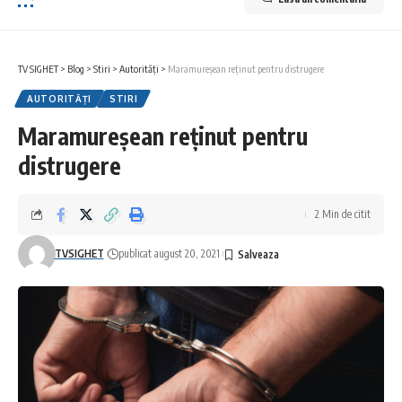
TV SIGHET
>
Blog
>
Stiri
>
Autorități
>
Maramureșean reținut pentru distrugere
AUTORITĂȚI
STIRI
Maramureșean reținut pentru
distrugere
2 Min de citit
TVSIGHET
publicat august 20, 2021