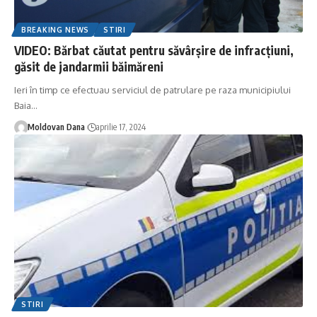
BREAKING NEWS
STIRI
VIDEO: Bărbat căutat pentru săvârșire de infracțiuni,
găsit de jandarmii băimăreni
Ieri în timp ce efectuau serviciul de patrulare pe raza municipiului
Baia
…
Moldovan Dana
aprilie 17, 2024
STIRI