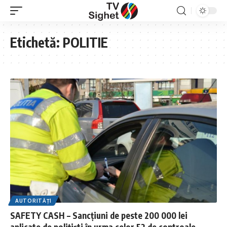
Etichetă:
POLITIE
AUTORITĂȚI
SAFETY CASH – Sancțiuni de peste 200 000 lei
aplicate de polițiști în urma celor 52 de controale