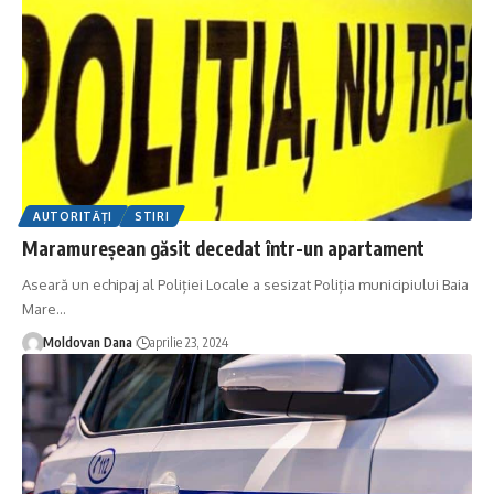
AUTORITĂȚI
STIRI
Maramureșean găsit decedat într-un apartament
Aseară un echipaj al Poliției Locale a sesizat Poliția municipiului Baia
Mare
…
Moldovan Dana
aprilie 23, 2024