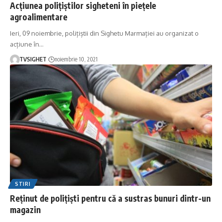
Acțiunea polițiștilor sigheteni în piețele
agroalimentare
Ieri, 09 noiembrie, polițiștii din Sighetu Marmației au organizat o
acțiune în
…
TVSIGHET
noiembrie 10, 2021
STIRI
Reținut de polițiști pentru că a sustras bunuri dintr-un
magazin