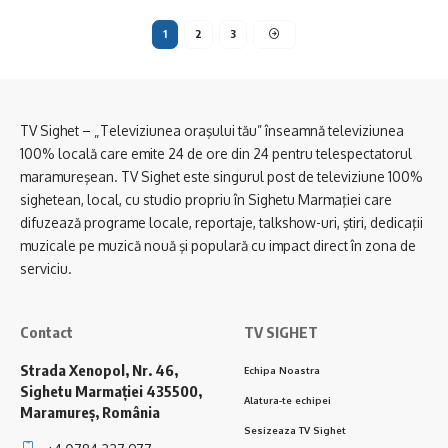
1
2
3
TV Sighet – „Televiziunea oraşului tău” înseamnă televiziunea
100% locală care emite 24 de ore din 24 pentru telespectatorul
maramureşean. TV Sighet este singurul post de televiziune 100%
sighetean, local, cu studio propriu în Sighetu Marmaţiei care
difuzează programe locale, reportaje, talkshow-uri, ştiri, dedicaţii
muzicale pe muzică nouă şi populară cu impact direct în zona de
serviciu.
Contact
TV SIGHET
Strada Xenopol, Nr. 46,
Echipa Noastra
Sighetu Marmației 435500,
Alatura-te echipei
Maramureș, România
Sesizeaza TV Sighet