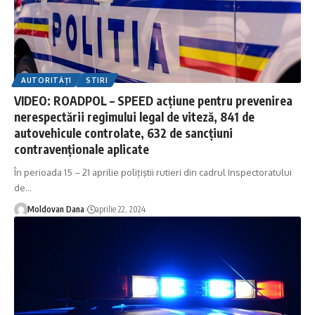
AUTORITĂȚI
STIRI
VIDEO: ROADPOL – SPEED acțiune pentru prevenirea
nerespectării regimului legal de viteză, 841 de
autovehicule controlate, 632 de sancţiuni
contravenţionale aplicate
În perioada 15 – 21 aprilie poliţiştii rutieri din cadrul Inspectoratului
de
…
Moldovan Dana
aprilie 22, 2024