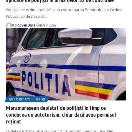
Poliţiştii de ordine publică, sub coordonarea Serviciului de Ordine
Publică, au desfăşurat
…
Moldovan Dana
mai 8, 2024
AUTORITĂȚI
STIRI
Maramureșean depistat de polițiști în timp ce
conducea un autoturism, chiar dacă avea permisul
reținut
La data de 01 mai, în jurul orei 19:30, polițiștii Serviciului Rutier,
…