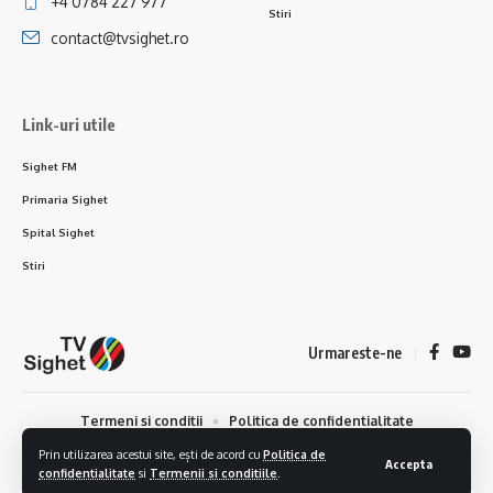
+4 0784 227 977
Stiri
contact@tvsighet.ro
Link-uri utile
Sighet FM
Primaria Sighet
Spital Sighet
Stiri
Urmareste-ne
Termeni si conditii
Politica de confidentialitate
Politica de cookies
Stiri
Prin utilizarea acestui site, ești de acord cu
Politica de
Accepta
confidentialitate
si
Termenii si conditiile
.
© 2024 TVSIGHET.RO | Creat de strategicweb.ro