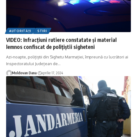
AUTORITĂȚI
STIRI
VIDEO: Infracțiuni rutiere constatate și material
lemnos confiscat de polițiștii sigheteni
Azi-noapte, polițiștii din Sighetu Marmației, împreună cu lucrători ai
Inspectoratului Județean de
…
Moldovan Dana
aprilie 17, 2024