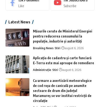
13k
Followeri
11k
Subscribers
Like
Subscribe
Latest News
Măsurile cerute de Ministerul Energiei
pentru reducerea consumului la
populație, industrie și autorități
Breaking News
Stiri
august 6, 2026
Aplicaţia de cadastru şi carte funciară
E-Terra este mai aproape de remediere
Administrație
Stiri
august 6, 2026
Ca urmare a avertizării meteorologice
de cod roșu de caniculă pe anumite
sectoare de drum din județul
Maramureș se vor institui restricții de
circulație