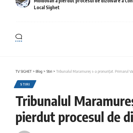
Moldovan a pierdut procesul de dizolvare a Cons
Local Sighet
TV SIGHET
>
Blog
>
Stiri
>
Tribunalul Maramureș s-a pronunțat. Primarul Vasi
STIRI
Tribunalul Maramureș
pierdut procesul de di