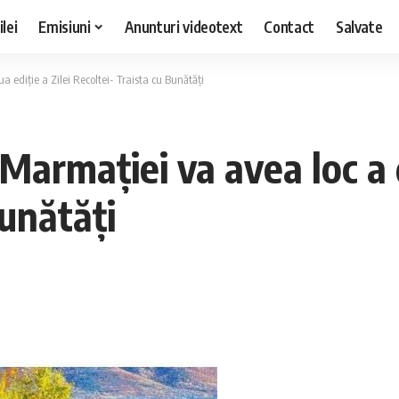
lei
Emisiuni
Anunturi videotext
Contact
Salvate
 ediție a Zilei Recoltei- Traista cu Bunătăți
Marmației va avea loc a d
Bunătăți