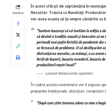
În acest sfârșit de săptămână în municipi
Recoltei- Traista cu Bunătăți. Producător
Distribuie
vor avea ocazia să își umple cămările cu 
”Suntem bucuroși să vă invităm la ediția a do
să devină o tradiție anuală și încercăm să ne
perioadă mai puțin fericită de pandemie dar di
se ferească de probleme. O să desfășurăm ace
distranțarea meselor, cu mănuși, o sa avem dez
feriți de bucurii, bucuria revederii, bucuria d
producătorii noștri locali”
a precizat Adriana Curmei, organizator
În cadrul acestui eveniment vor fi expuse spr
preparate tradiționale, dulcețuri, compoturi
”După cum știm toamna aduce cu sine o bogăți