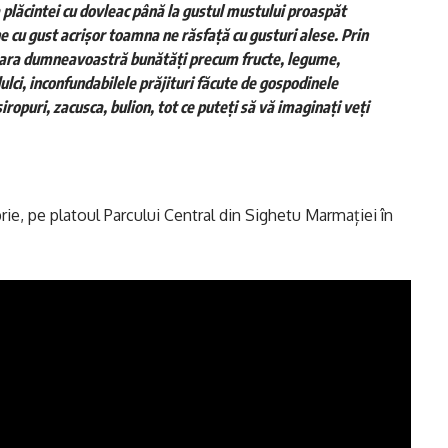
 plăcintei cu dovleac până la gustul mustului proaspăt
e cu gust acrișor toamna ne răsfață cu gusturi alese. Prin
ămara dumneavoastră bunătăți precum fructe, legume,
dulci, inconfundabilele prăjituri făcute de gospodinele
ropuri, zacusca, bulion, tot ce puteți să vă imaginați veți
e, pe platoul Parcului Central din Sighetu Marmației în