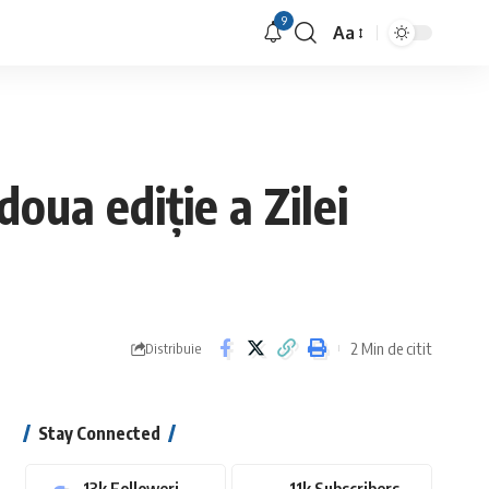
9
Aa
Font
Resizer
oua ediție a Zilei
2 Min de citit
Distribuie
Stay Connected