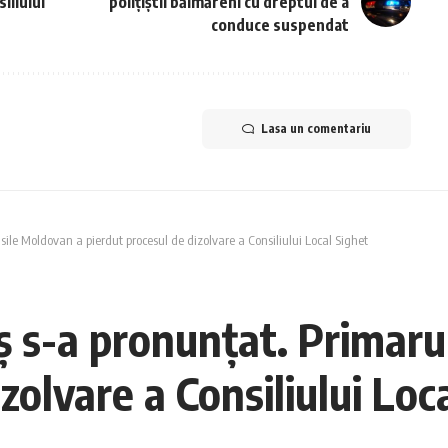
iliului
polițiștii băimăreni cu dreptul de a
conduce suspendat
Lasa un comentariu
le Moldovan a pierdut procesul de dizolvare a Consiliului Local Sighet
 s-a pronunțat. Primaru
zolvare a Consiliului Loc