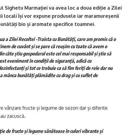
ul Sighetu Marmației va avea loc a doua ediție a Zilei
ii locali își vor expune produsele iar maramureșenii
bunătăți bio și aromate specifice toamnei.
ua a Zilei Recoltei -Traista cu Bunătăți, care am promis că o
 ținem de cuvânt și se pare că reușim cu toate că avem o
n câte știu gospodarul este cel mai responsabil și știe să
st eveniment în condiții de siguranță, adică cu
infectanți și tot ce trebuie ca să fim feriți de rele dar nu
e a mânca bunătăți plămădite cu drag și cu suflet de
e vânzare fructe și legume de sezon dar și diferite
 sau zacuscă.
e de fructe și legume sănătoase în culori vibrante și