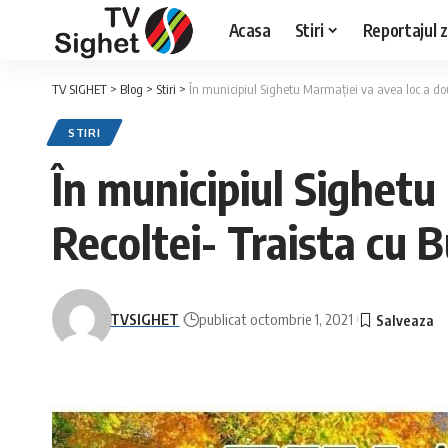
Acasa
Stiri
Reportajul zi
TV SIGHET
>
Blog
>
Stiri
>
În municipiul Sighetu Marmației va avea loc a doua
STIRI
În municipiul Sighetu 
Recoltei- Traista cu 
TVSIGHET
publicat octombrie 1, 2021