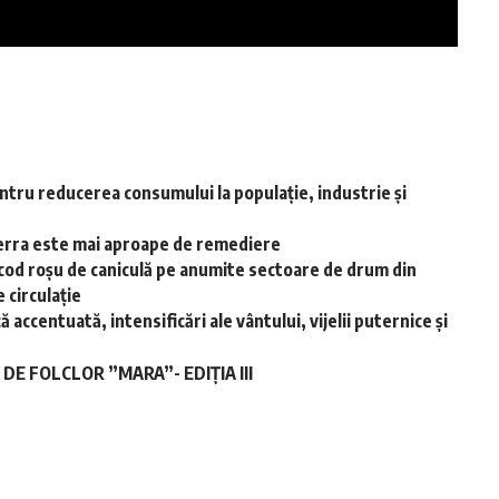
ntru reducerea consumului la populație, industrie și
-Terra este mai aproape de remediere
cod roșu de caniculă pe anumite sectoare de drum din
 circulație
accentuată, intensificări ale vântului, vijelii puternice și
E FOLCLOR ”MARA”- EDIȚIA III