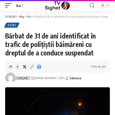
Aa
Font
Resizer
TV SIGHET
>
Blog
>
Stiri
>
Bărbat de 31 de ani identificat în trafic de polițiștii băimăreni cu dreptul de a conduce suspendat
STIRI
Bărbat de 31 de ani identificat în
trafic de polițiștii băimăreni cu
dreptul de a conduce suspendat
1 Min de citit
TVSIGHET
publicat octombrie 1, 2021