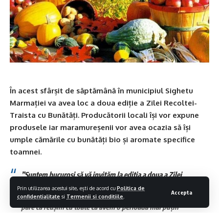
În acest sfârșit de săptămână în municipiul Sighetu
Marmației va avea loc a doua ediție a Zilei Recoltei-
Traista cu Bunătăți. Producătorii locali își vor expune
produsele iar maramureșenii vor avea ocazia să își
umple cămările cu bunătăți bio și aromate specifice
toamnei.
”Suntem bucuroși să vă invităm la ediția a doua a Zilei
Recoltei -Traista cu Bunătăți, care am promis că o să devină
Prin utilizarea acestui site, ești de acord cu
Politica de
Accepta
o tradiție anuală și încercăm să ne ținem de cuvânt și se
confidentialitate
si
Termenii si conditiile
.
pare că reușim cu toate că avem o perioadă mai puțin
fericită de pandemie dar din câte știu gospodarul este cel