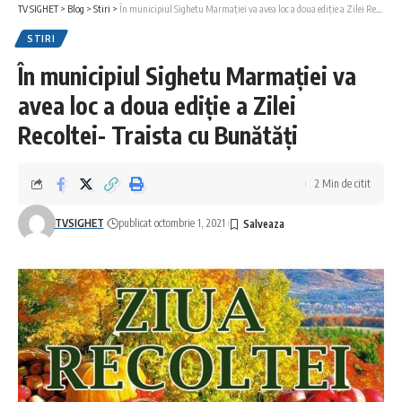
TV SIGHET
>
Blog
>
Stiri
>
În municipiul Sighetu Marmației va avea loc a doua ediție a Zilei Recoltei- Traista cu Bunătăți
STIRI
În municipiul Sighetu Marmației va
avea loc a doua ediție a Zilei
Recoltei- Traista cu Bunătăți
2 Min de citit
TVSIGHET
publicat octombrie 1, 2021