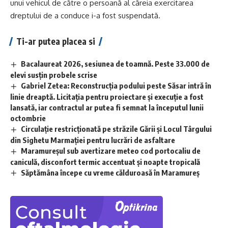
unui vehicul de către o persoană al căreia exercitarea
dreptului de a conduce i-a fost suspendată.
Ti-ar putea placea si
Bacalaureat 2026, sesiunea de toamnă. Peste 33.000 de
elevi susțin probele scrise
Gabriel Zetea: Reconstrucția podului peste Săsar intră în
linie dreaptă. Licitația pentru proiectare și execuție a fost
lansată, iar contractul ar putea fi semnat la începutul lunii
octombrie
Circulație restricționată pe străzile Gării și Locul Târgului
din Sighetu Marmației pentru lucrări de asfaltare
Maramureșul sub avertizare meteo cod portocaliu de
caniculă, disconfort termic accentuat și noapte tropicală
Săptămâna începe cu vreme călduroasă în Maramureș