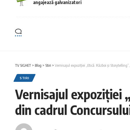
angajează galvanizatori
TV SIGHET
>
Blog
>
Stiri
>
Vernisajul expoziției „Etică. Război și Storytelling
STIRI
Vernisajul expoziției 
din cadrul Concursului