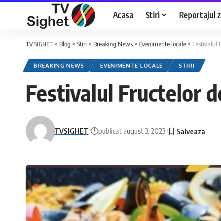
Acasa
Stiri
Reportajul zi
TV SIGHET
>
Blog
>
Stiri
>
Breaking News
>
Evenimente locale
>
Festivalul 
BREAKING NEWS
EVENIMENTE LOCALE
STIRI
Festivalul Fructelor 
TVSIGHET
publicat august 3, 2023