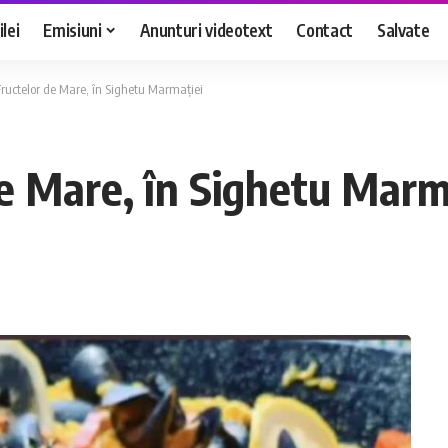
lei
Emisiuni
Anunturi videotext
Contact
Salvate
Fructelor de Mare, în Sighetu Marmației
de Mare, în Sighetu Marm