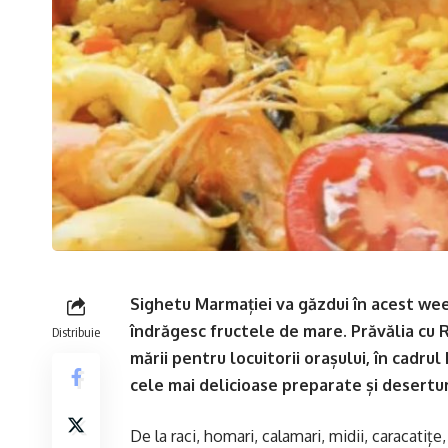
Sighetu Marmației va găzdui în acest we
îndrăgesc fructele de mare. Prăvălia cu Ra
Distribuie
mării pentru locuitorii orașului, în cadrul
cele mai delicioase preparate și desertur
De la raci, homari, calamari, midii, caracatițe,