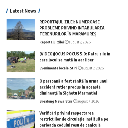
Latest News
REPORTAJUL ZILEI: NUMEROASE
PROBLEME PRIVIND INTABULAREA
TERENURILOR ÎN MARAMUREȘ
Reportajul zilei
august 7, 2026
(VIDEO)JOCUS POCUS 5.0: Patru zile în
care jocul se mută în aer liber
Evenimente locale
Stiri
august 7, 2026
O persoană a fost rănită în urma unui
accident rutier produs în această
dimineață în Sighetu Marmației
Breaking News
Stiri
august 7, 2026
Verificări privind respectarea
restricțiilor de circulație instituite pe
perioada codului roșu de caniculă