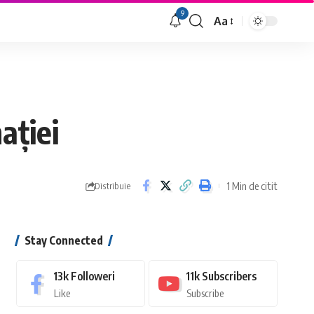
9
Aa
Font
Resizer
ației
1 Min de citit
Distribuie
Stay Connected
13k
Followeri
11k
Subscribers
Like
Subscribe