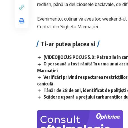
redfish, până la delicioasele baclavale, de di
Evenimentul culinar va avea loc weekend-ul ac
Central din Sighetu Marmației.
Ti-ar putea placea si
(VIDEO)JOCUS POCUS 5.0: Patru zile în care
O persoană a fost rănită în urma unui acci
Marmației
Verificări privind respectarea restricțiilo
caniculă
Tânăr de 28 de ani, identificat de polițișt
Scădere ușoară a prețului carburanților d