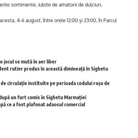
ferite sortimente, iubite de amatorii de dulciuri.
esta, 4-6 august, între orele 12:00 și 23:00, în Parcul
 jocul se mută în aer liber
dent rutier produs în această dimineață în Sighetu
r de circulație instituite pe perioada codului roșu de
i după un furt comis în Sighetu Marmației
upă ce a fost plafonat adaosul comercial