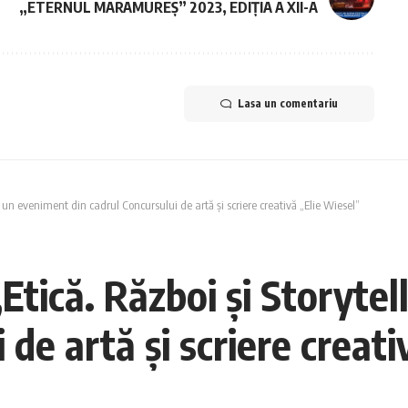
„ETERNUL MARAMUREȘ” 2023, EDIȚIA A XII-A
Lasa un comentariu
”, un eveniment din cadrul Concursului de artă și scriere creativă „Elie Wiesel”
„Etică. Război și Storyte
 de artă și scriere creat