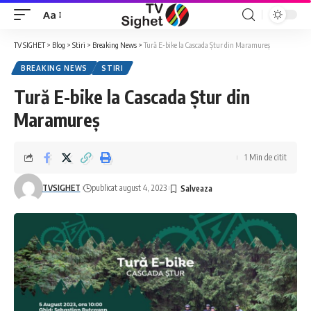
Aa
Font
Resizer
TV SIGHET
>
Blog
>
Stiri
>
Breaking News
>
Tură E-bike la Cascada Ștur din Maramureș
BREAKING NEWS
STIRI
Tură E-bike la Cascada Ștur din
Maramureș
1 Min de citit
TVSIGHET
publicat august 4, 2023