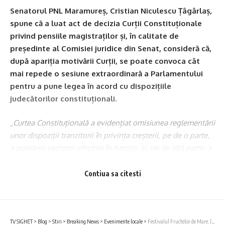
Senatorul PNL Maramureș, Cristian Niculescu Țâgârlaș,
spune că a luat act de decizia Curții Constituționale
privind pensiile magistraților și, în calitate de
președinte al Comisiei juridice din Senat, consideră că,
după apariția motivării Curții, se poate convoca cât
mai repede o sesiune extraordinară a Parlamentului
pentru a pune legea în acord cu dispozițiile
judecătorilor constituționali.
„
Curtea Constituțională a evidențiat omisiunea reglementării
unor dispoziții tranzitorii în privința creșterii, pe de o parte,
a ponderii vechimii efective în funcție, și, pe de altă parte, a
vârstei de pensionare necesare acordării pensiei de serviciu
si am încredere ca prin consultări eficiente cu Înalta Curte de
Contiua sa citesti
Casație și Justiție și cu CSM putem face o lege eficientă, care
să nu mai pice testul de constituționalitate.
” precizează
senatorul.
TV SIGHET
>
Blog
>
Stiri
>
Breaking News
>
Evenimente locale
>
Festivalul Fructelor de Mare, în Sighetu Marmației