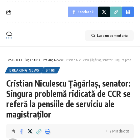
Facebook
Lasa un comentariu
TV SIGHET
>
Blog
>
Stiri
>
Breaking News
>
Cristian Niculescu Țâgârlaș, senator: Singura problemă ridicată de CCR se referă la pensiile de serviciu ale magistraților
BREAKING NEWS
STIRI
Cristian Niculescu Țâgârlaș, senator:
Singura problemă ridicată de CCR se
referă la pensiile de serviciu ale
magistraților
2 Min de citit