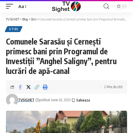
Aa
Font
Resizer
TV SIGHET
>
Blog
>
Stiri
>
Comunele Sarasău și Cernești primesc bani prin Programul de Investiții ”Anghel Saligny”, pentru lucrări de apă-canal
STIRI
Comunele Sarasău și Cernești
primesc bani prin Programul de
Investiții ”Anghel Saligny”, pentru
lucrări de apă-canal
2 Min de citit
TVSIGHET
publicat iunie 26, 2023