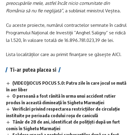
preocupările mele, astfel încât nicio comunitate din
România să nu fie neglijată”
, a subliniat ministrul Veștea.
Cu aceste proiecte, numărul contractelor semnate în cadrul
Programului Național de Investiții ”Anghel Saligny” se ridică
la 1.520, în valoare totală de 16.896.781.023,39 de lei.
Lista localităților care au primit finanțare se găsește
AICI
.
Ti-ar putea placea si
(VIDEO)JOCUS POCUS 5.0: Patru zile în care jocul se mută
în aer liber
O persoană a fost rănită în urma unui accident rutier
produs în această dimineață în Sighetu Marmației
Verificări privind respectarea restricțiilor de circulație
instituite pe perioada codului roșu de caniculă
Tânăr de 28 de ani, identificat de polițiști după un furt
comis în Sighetu Marmației
Scădere ușoară a prețului carburanților după ce a fost