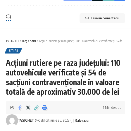
Lasa un comentariu
TV SIGHET
>
Blog
>
Stiri
>
Acțiuni rutiere pe raza județului: 110 autovehicule verificate și 54 de sacțiuni contravenționale în valoare totală de aproximativ 30.000 de lei
STIRI
Acțiuni rutiere pe raza județului: 110
autovehicule verificate și 54 de
sacțiuni contravenționale în valoare
totală de aproximativ 30.000 de lei
1 Min de citit
TVSIGHET
publicat iunie 26, 2023