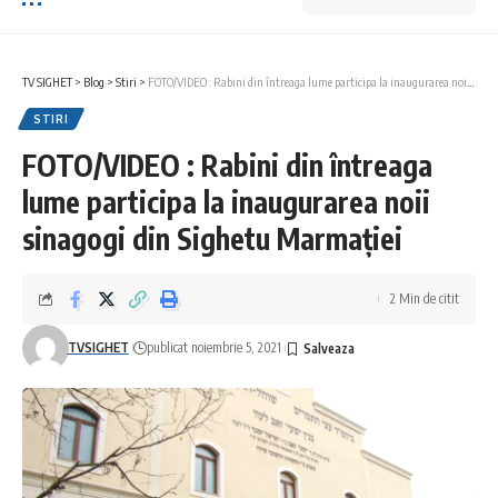
TV SIGHET
>
Blog
>
Stiri
>
FOTO/VIDEO : Rabini din întreaga lume participa la inaugurarea noii sinagogi din Sighetu Marmației
STIRI
FOTO/VIDEO : Rabini din întreaga
lume participa la inaugurarea noii
sinagogi din Sighetu Marmației
2 Min de citit
TVSIGHET
publicat noiembrie 5, 2021