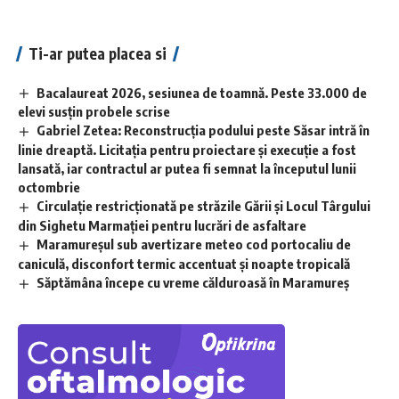
Ti-ar putea placea si
Bacalaureat 2026, sesiunea de toamnă. Peste 33.000 de
elevi susțin probele scrise
Gabriel Zetea: Reconstrucția podului peste Săsar intră în
linie dreaptă. Licitația pentru proiectare și execuție a fost
lansată, iar contractul ar putea fi semnat la începutul lunii
octombrie
Circulație restricționată pe străzile Gării și Locul Târgului
din Sighetu Marmației pentru lucrări de asfaltare
Maramureșul sub avertizare meteo cod portocaliu de
caniculă, disconfort termic accentuat și noapte tropicală
Săptămâna începe cu vreme călduroasă în Maramureș