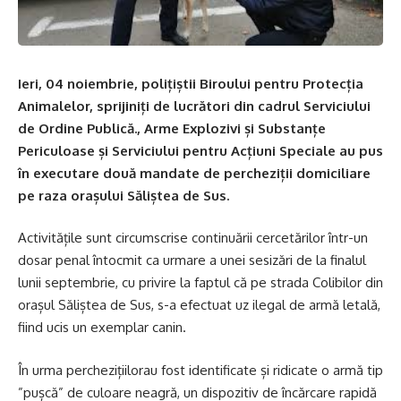
Ieri, 04 noiembrie, polițiștii Biroului pentru Protecția
Animalelor, sprijiniți de lucrători din cadrul Serviciului
de Ordine Publică., Arme Explozivi și Substanțe
Periculoase și Serviciului pentru Acțiuni Speciale au pus
în executare două mandate de percheziții domiciliare
pe raza orașului Săliștea de Sus.
Activitățile sunt circumscrise continuării cercetărilor într-un
dosar penal întocmit ca urmare a unei sesizări de la finalul
lunii septembrie, cu privire la faptul că pe strada Colibilor din
orașul Săliștea de Sus, s-a efectuat uz ilegal de armă letală,
fiind ucis un exemplar canin.
În urma perchezițiilorau fost identificate și ridicate o armă tip
”pușcă” de culoare neagră, un dispozitiv de încărcare rapidă