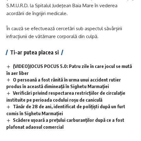
S.M.U.R.D. la Spitalul Judeţean Baia Mare în vederea
acordării de îngrijiri medicale.
În cauză se efectuează cercetări sub aspectul săvârșirii
infracțiunii de vătămare corporală din culpă.
Ti-ar putea placea si
(VIDEO)JOCUS POCUS 5.0: Patru zile în care jocul se mută
în aer liber
O persoană a fost rănită în urma unui accident rutier
produs în această dimineață în Sighetu Marmației
Verificări privind respectarea restricțiilor de circulație
instituite pe perioada codului roșu de caniculă
Tânăr de 28 de ani, identificat de polițiști după un furt
comis în Sighetu Marmației
Scădere ușoară a prețului carburanților după ce a fost
plafonat adaosul comercial