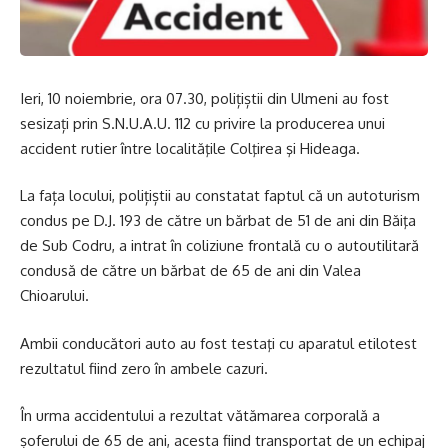
Ieri, 10 noiembrie, ora 07.30, polițiștii din Ulmeni au fost
sesizați prin S.N.U.A.U. 112 cu privire la producerea unui
accident rutier între localităţile Colţirea şi Hideaga.
La fața locului, polițiștii au constatat faptul că un autoturism
condus pe D.J. 193 de către un bărbat de 51 de ani din Băiţa
de Sub Codru, a intrat în coliziune frontală cu o autoutilitară
condusă de către un bărbat de 65 de ani din Valea
Chioarului.
Ambii conducători auto au fost testaţi cu aparatul etilotest
rezultatul fiind zero în ambele cazuri.
În urma accidentului a rezultat vătămarea corporală a
șoferului de 65 de ani, acesta fiind transportat de un echipaj