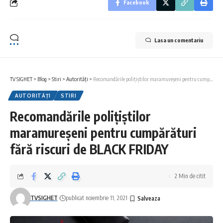
Facebook
Lasa un comentariu
TV SIGHET
>
Blog
>
Stiri
>
Autorități
>
Recomandările polițiștilor maramureșeni pentru cumpărături fără riscuri de BLACK FRIDAY
AUTORITĂȚI
STIRI
Recomandările polițiștilor
maramureșeni pentru cumpărături
fără riscuri de BLACK FRIDAY
2 Min de citit
TVSIGHET
publicat noiembrie 11, 2021