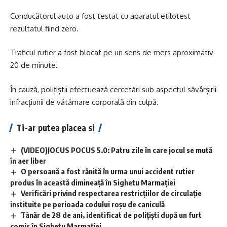
Conducătorul auto a fost testat cu aparatul etilotest
rezultatul fiind zero.
Traficul rutier a fost blocat pe un sens de mers aproximativ
20 de minute.
În cauză, polițiștii efectuează cercetări sub aspectul săvârșirii
infracțiunii de vătămare corporală din culpă.
Ti-ar putea placea si
(VIDEO)JOCUS POCUS 5.0: Patru zile în care jocul se mută
în aer liber
O persoană a fost rănită în urma unui accident rutier
produs în această dimineață în Sighetu Marmației
Verificări privind respectarea restricțiilor de circulație
instituite pe perioada codului roșu de caniculă
Tânăr de 28 de ani, identificat de polițiști după un furt
comis în Sighetu Marmației