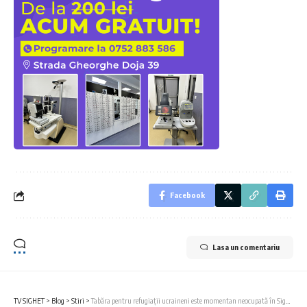
Facebook
Lasa un comentariu
TV SIGHET
>
Blog
>
Stiri
>
Tabăra pentru refugiații ucraineni este momentan neocupată în Sighet