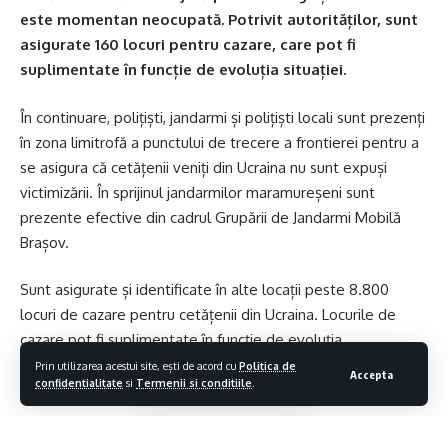
este momentan neocupată. Potrivit autorităților, sunt
asigurate 160 locuri pentru cazare, care pot fi
suplimentate în funcție de evoluția situației.
În continuare, polițiști, jandarmi și polițiști locali sunt prezenți
în zona limitrofă a punctului de trecere a frontierei pentru a
se asigura că cetățenii veniți din Ucraina nu sunt expuși
victimizării. În sprijinul jandarmilor maramureșeni sunt
prezente efective din cadrul Grupării de Jandarmi Mobilă
Brașov.
Sunt asigurate și identificate în alte locații peste 8.800
locuri de cazare pentru cetățenii din Ucraina. Locurile de
cazare pot fi suplimentate în funcție de evoluția
evenimentelor și a fluxului de persoane în Punctul de
Prin utilizarea acestui site, ești de acord cu
Politica de
Accepta
confidentialitate
si
Termenii si conditiile
.
Trecere a Frontierei Sighetu Marmației.
Centrul Regional de Cazare și Proceduri pentru Solicitanții