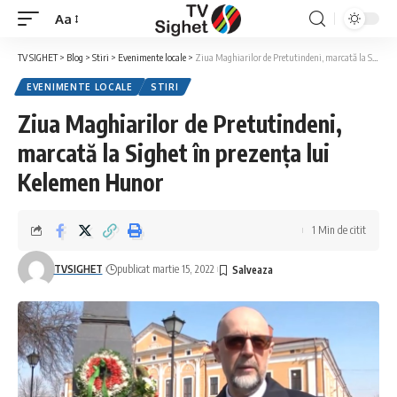
Aa
Font
Resizer
TV SIGHET
>
Blog
>
Stiri
>
Evenimente locale
>
Ziua Maghiarilor de Pretutindeni, marcată la Sighet în prezența lui Kelemen Hunor
EVENIMENTE LOCALE
STIRI
Ziua Maghiarilor de Pretutindeni,
marcată la Sighet în prezența lui
Kelemen Hunor
1 Min de citit
TVSIGHET
publicat martie 15, 2022