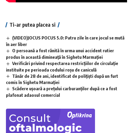
Ti-ar putea placea si
(VIDEO)JOCUS POCUS 5.0: Patru zile în care jocul se mută
în aer liber
O persoană a fost rănită în urma unui accident rutier
produs în această dimineață în Sighetu Marmației
Verificări privind respectarea restricțiilor de circulație
instituite pe perioada codului roșu de caniculă
Tânăr de 28 de ani, identificat de polițiști după un furt
comis în Sighetu Marmației
Scădere ușoară a prețului carburanților după ce a fost
plafonat adaosul comercial