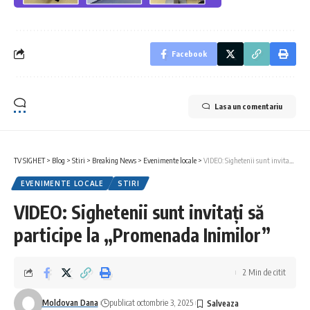
Facebook
Lasa un comentariu
TV SIGHET
>
Blog
>
Stiri
>
Breaking News
>
Evenimente locale
>
VIDEO: Sighetenii sunt invitați să participe la „Promenada Inimilor”
EVENIMENTE LOCALE
STIRI
VIDEO: Sighetenii sunt invitați să
participe la „Promenada Inimilor”
2 Min de citit
Moldovan Dana
publicat octombrie 3, 2025