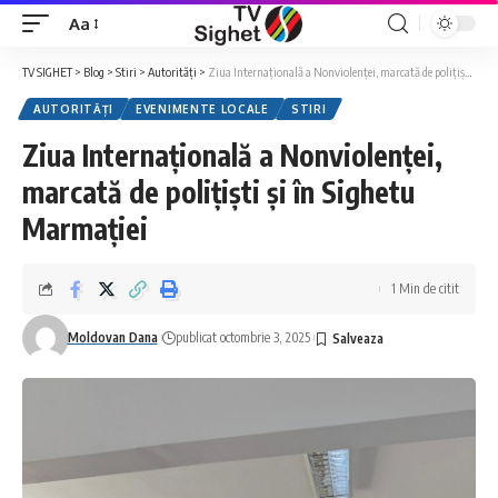
Aa
Font
Resizer
TV SIGHET
>
Blog
>
Stiri
>
Autorități
>
Ziua Internațională a Nonviolenței, marcată de polițiști și în Sighetu Marmației
AUTORITĂȚI
EVENIMENTE LOCALE
STIRI
Ziua Internațională a Nonviolenței,
marcată de polițiști și în Sighetu
Marmației
1 Min de citit
Moldovan Dana
publicat octombrie 3, 2025