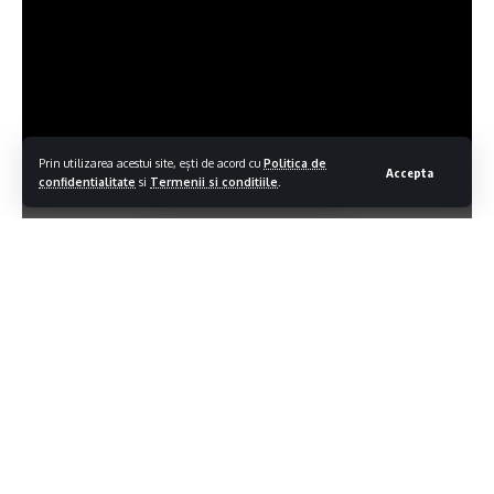
Prin utilizarea acestui site, ești de acord cu
Politica de
Accepta
confidentialitate
si
Termenii si conditiile
.
Contiua sa citesti