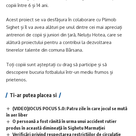
copiii între 6 și 14 ani.
Acest proiect se va desfășura în colaborare cu Plimob
Sighet și îl va avea alături pe unul dintre cei mai apreciați
antrenori de copii și juniori din țară, Neluțu Hotea, care se
alătură proiectului pentru a contribui la dezvoltarea
tinerelor talente din comuna Bârsana.
Toți copiii sunt așteptați cu drag să participe și să
descopere bucuria fotbalului într-un mediu frumos și
prietenos.
Ti-ar putea placea si
(VIDEO)JOCUS POCUS 5.0: Patru zile în care jocul se mută
în aer liber
O persoană a fost rănită în urma unui accident rutier
produs în această dimineață în Sighetu Marmației
Verificări privind respectarea restricțiilor de circulație