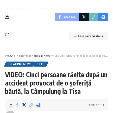
Facebook
Lasa un comentariu
TV SIGHET
>
Blog
>
Stiri
>
Breaking News
>
VIDEO: Cinci persoane rănite după un accident provocat de o șoferiță băută, la Câmpulung la Tisa
BREAKING NEWS
STIRI
VIDEO: Cinci persoane rănite după un
accident provocat de o șoferiță
băută, la Câmpulung la Tisa
1 Min de citit