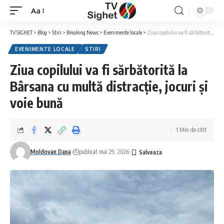
Aa
Font
Resizer
TV SIGHET
>
Blog
>
Stiri
>
Breaking News
>
Evenimente locale
>
Ziua copilului va fi sărbătorită la Bârsana cu multă distracție, jocuri și voie bună
EVENIMENTE LOCALE
STIRI
Ziua copilului va fi sărbătorită la
Bârsana cu multă distracție, jocuri și
voie bună
1 Min de citit
Moldovan Dana
publicat mai 29, 2026