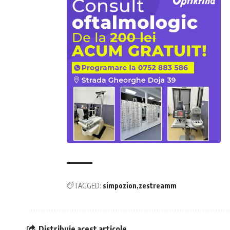
TAGGED:
simpozion
zestreamm
Distribuie acest articole