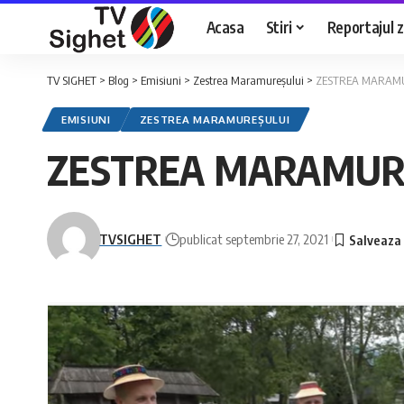
Acasa
Stiri
Reportajul zi
TV SIGHET
>
Blog
>
Emisiuni
>
Zestrea Maramureșului
>
ZESTREA MARAMU
EMISIUNI
ZESTREA MARAMUREȘULUI
ZESTREA MARAMURE
TVSIGHET
publicat septembrie 27, 2021