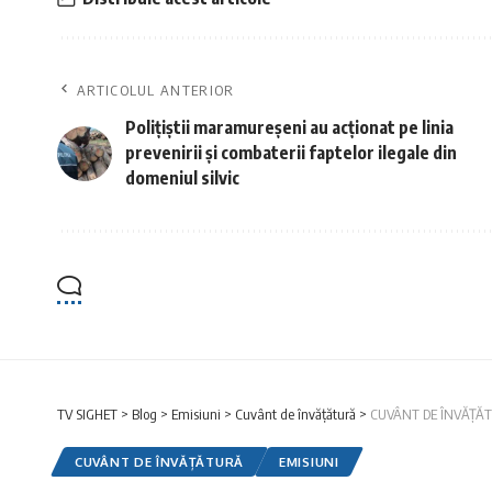
ARTICOLUL ANTERIOR
Polițiștii maramureșeni au acționat pe linia
prevenirii şi combaterii faptelor ilegale din
domeniul silvic
TV SIGHET
>
Blog
>
Emisiuni
>
Cuvânt de învățătură
>
CUVÂNT DE ÎNVĂȚĂTU
CUVÂNT DE ÎNVĂȚĂTURĂ
EMISIUNI