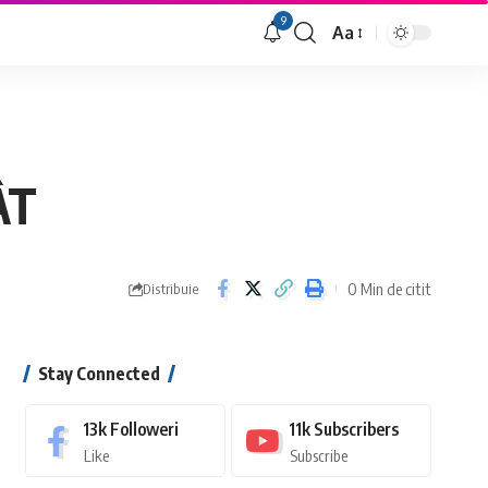
9
Aa
Font
Resizer
ÂT
0 Min de citit
Distribuie
Stay Connected
13k
Followeri
11k
Subscribers
Like
Subscribe