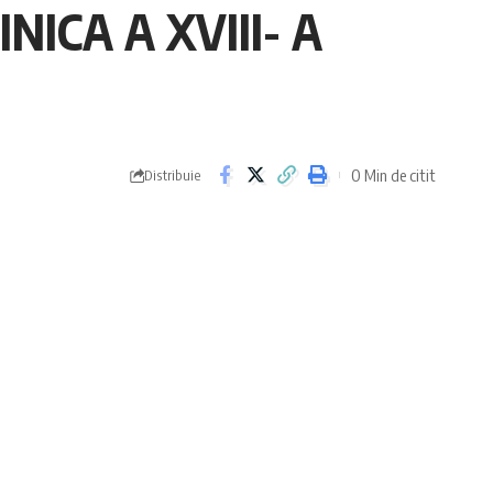
ICA A XVIII- A
0 Min de citit
Distribuie