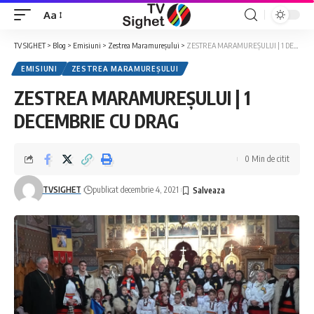
Aa
Font
Resizer
TV SIGHET
>
Blog
>
Emisiuni
>
Zestrea Maramureșului
>
ZESTREA MARAMUREȘULUI | 1 DECEMBRIE CU DRAG
EMISIUNI
ZESTREA MARAMUREȘULUI
ZESTREA MARAMUREȘULUI | 1
DECEMBRIE CU DRAG
0 Min de citit
TVSIGHET
publicat decembrie 4, 2021