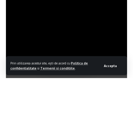
Prin utilizarea acestui site, ești de acord cu
Politica de
Accepta
confidentialitate
si
Termenii si conditiile
.
Contiua sa citesti
Ti-ar putea placea si