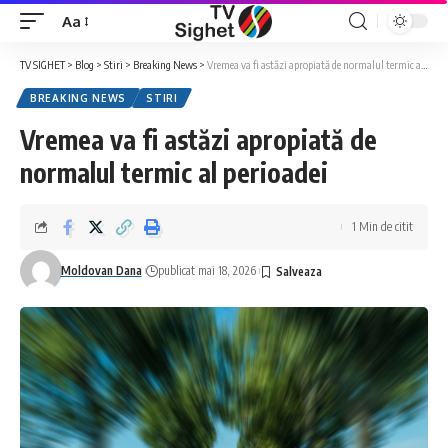
Aa
Font
Resizer
TV SIGHET
>
Blog
>
Stiri
>
Breaking News
>
Vremea va fi astăzi apropiată de normalul termic al perioadei
BREAKING NEWS
STIRI
Vremea va fi astăzi apropiată de
normalul termic al perioadei
1 Min de citit
Moldovan Dana
publicat mai 18, 2026