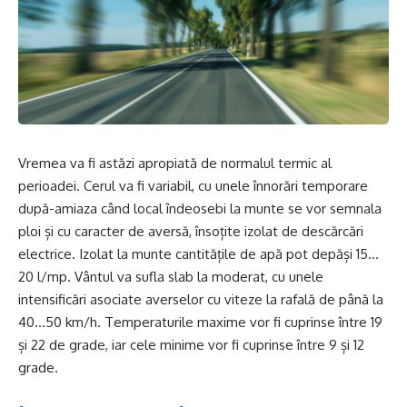
Vremea va fi astăzi apropiată de normalul termic al
perioadei. Cerul va fi variabil, cu unele înnorări temporare
după-amiaza când local îndeosebi la munte se vor semnala
ploi și cu caracter de aversă, însoțite izolat de descărcări
electrice. Izolat la munte cantitățile de apă pot depăși 15…
20 l/mp. Vântul va sufla slab la moderat, cu unele
intensificări asociate averselor cu viteze la rafală de până la
40…50 km/h. Temperaturile maxime vor fi cuprinse între 19
și 22 de grade, iar cele minime vor fi cuprinse între 9 și 12
grade.