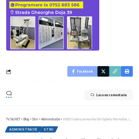
Facebook
Lasa un comentariu
TV SIGHET
>
Blog
>
Stiri
>
Administrație
>
VIDEO: Galeria primarilor din Sighetu Marmației, inaugurată în anul aniversar „Sighet 700”
ADMINISTRAȚIE
STIRI