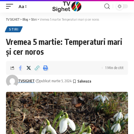
Aa
Font
Resizer
TV SIGHET
>
Blog
>
Stiri
>
Vremea 5 martie: Temperaturi mari şi cer noros
STIRI
Vremea 5 martie: Temperaturi mari
şi cer noros
1 Min de citit
TVSIGHET
publicat martie 5, 2024