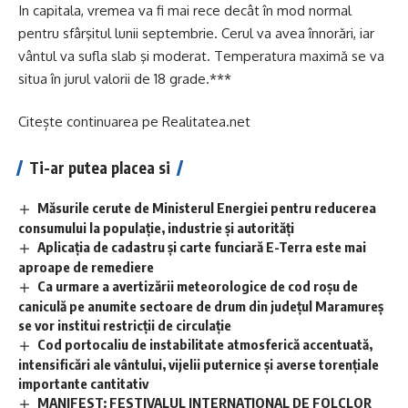
In capitala, vremea va fi mai rece decât în mod normal
pentru sfârşitul lunii septembrie. Cerul va avea înnorări, iar
vântul va sufla slab şi moderat. Temperatura maximă se va
situa în jurul valorii de 18 grade.***
Citește continuarea pe
Realitatea.net
Ti-ar putea placea si
Măsurile cerute de Ministerul Energiei pentru reducerea
consumului la populație, industrie și autorități
Aplicaţia de cadastru şi carte funciară E-Terra este mai
aproape de remediere
Ca urmare a avertizării meteorologice de cod roșu de
caniculă pe anumite sectoare de drum din județul Maramureș
se vor institui restricții de circulație
Cod portocaliu de instabilitate atmosferică accentuată,
intensificări ale vântului, vijelii puternice și averse torențiale
importante cantitativ
MANIFEST: FESTIVALUL INTERNAȚIONAL DE FOLCLOR