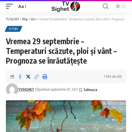
Aa
Font
Resizer
TV SIGHET
>
Blog
>
Stiri
>
Vremea 29 septembrie – Temperaturi scăzute, ploi și vânt – Prognoza se înrăutățește
STIRI
Vremea 29 septembrie –
Temperaturi scăzute, ploi și vânt –
Prognoza se înrăutățește
1 Min de citit
TVSIGHET
publicat septembrie 29, 2021