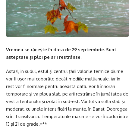
Vremea se răcește în data de 29 septembrie. Sunt
așteptate și ploi pe arii restrânse.
Astazi, in sudul, estul şi centrul ţării valorile termice diurne
vor fi uşor mai coborâte decât mediile multianuale, iar în
rest vor fi normale pentru această dată. Vor fi înnorări
temporare şi va ploua slab, pe arii restrânse în jumătatea de
vest a teritoriului şi izolat în sud-est. Vântul va sufla slab şi
moderat, cu unele intensificări la munte, în Banat, Dobrogea
şi în Transilvania. Temperaturile maxime se vor încadra între
13 şi 21 de grade.***