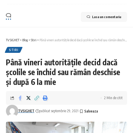
Lasa un comentariu
TV SIGHET
>
Blog
>
Stiri
>
Până vineri autoritățile decid dacă școlile se închid sau rămân deschise și după 6 la mie
STIRI
Până vineri autoritățile decid dacă
școlile se închid sau rămân deschise
și după 6 la mie
2 Min de citit
TVSIGHET
publicat septembrie 29, 2021