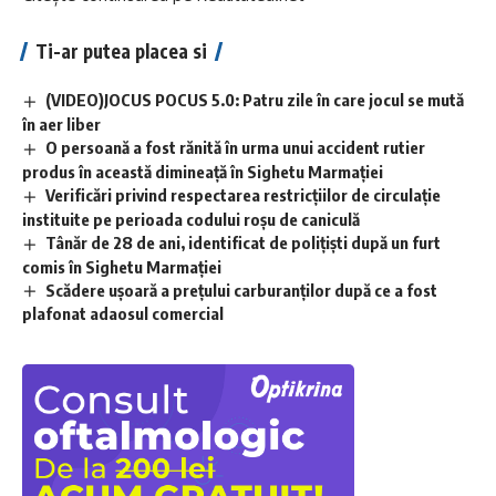
Ti-ar putea placea si
(VIDEO)JOCUS POCUS 5.0: Patru zile în care jocul se mută
în aer liber
O persoană a fost rănită în urma unui accident rutier
produs în această dimineață în Sighetu Marmației
Verificări privind respectarea restricțiilor de circulație
instituite pe perioada codului roșu de caniculă
Tânăr de 28 de ani, identificat de polițiști după un furt
comis în Sighetu Marmației
Scădere ușoară a prețului carburanților după ce a fost
plafonat adaosul comercial