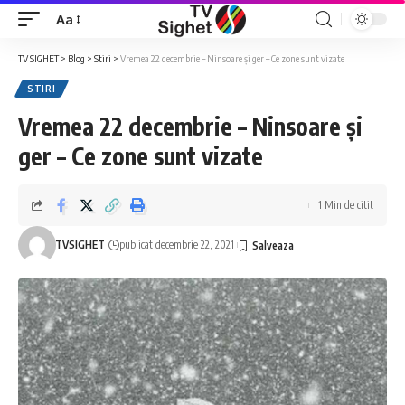
Aa
Font
Resizer
TV SIGHET
>
Blog
>
Stiri
>
Vremea 22 decembrie – Ninsoare și ger – Ce zone sunt vizate
STIRI
Vremea 22 decembrie – Ninsoare și
ger – Ce zone sunt vizate
1 Min de citit
TVSIGHET
publicat decembrie 22, 2021