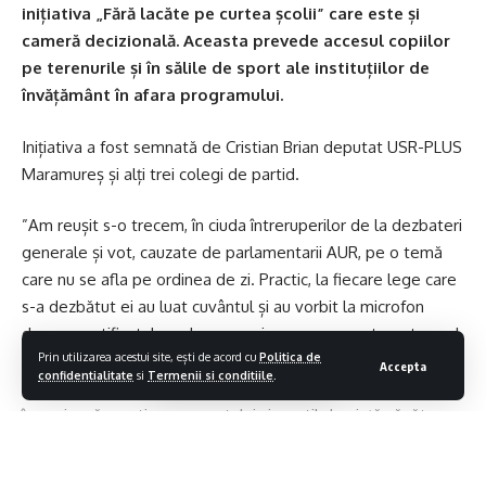
inițiativa „Fără lacăte pe curtea școlii” care este și
cameră decizională. Aceasta prevede accesul copiilor
pe terenurile și în sălile de sport ale instituțiilor de
învățământ în afara programului.
Inițiativa a fost semnată de Cristian Brian deputat USR-PLUS
Maramureș și alți trei colegi de partid.
”Am reușit s-o trecem, în ciuda întreruperilor de la dezbateri
generale și vot, cauzate de parlamentarii AUR, pe o temă
care nu se afla pe ordinea de zi. Practic, la fiecare lege care
s-a dezbătut ei au luat cuvântul și au vorbit la microfon
despre certificatul verde, care oricum nu se poate vota anul
Prin utilizarea acestui site, ești de acord cu
Politica de
acesta în parlament, pentru că nu a primit raport de la
Accepta
confidentialitate
si
Termenii si conditiile
.
Comisia de Sănătate.Noi continuăm cu inițiativele care
încurajează practicarea sportului și un stil de viață sănătos.
Urmează să mai depunem câteva proiecte în perioada
următoare și vă invităm să ne fiți alături.Împreună punem