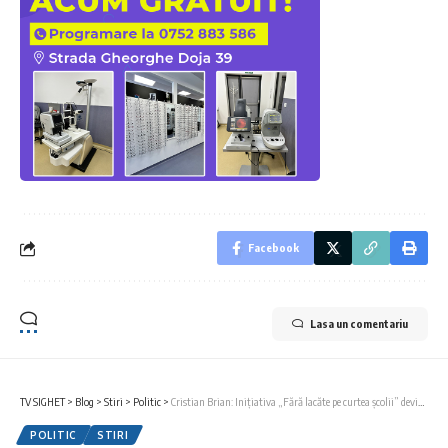
Facebook
Lasa un comentariu
TV SIGHET
>
Blog
>
Stiri
>
Politic
>
Cristian Brian: Inițiativa „Fără lacăte pe curtea școlii” devine lege
POLITIC
STIRI