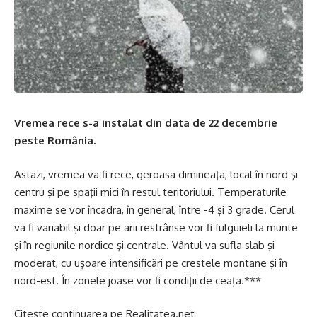
Vremea rece s-a instalat din data de 22 decembrie
peste România.
Astazi, vremea va fi rece, geroasa dimineaţa, local în nord şi
centru şi pe spaţii mici în restul teritoriului. Temperaturile
maxime se vor încadra, în general, între -4 şi 3 grade. Cerul
va fi variabil şi doar pe arii restrânse vor fi fulguieli la munte
şi în regiunile nordice şi centrale. Vântul va sufla slab şi
moderat, cu uşoare intensificãri pe crestele montane şi în
nord-est. În zonele joase vor fi condiţii de ceaţa.***
Citește continuarea pe
Realitatea.net