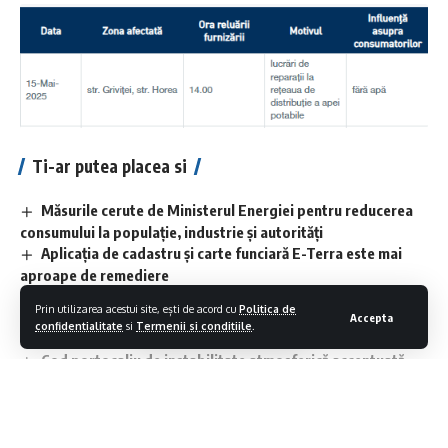
Ti-ar putea placea si
Măsurile cerute de Ministerul Energiei pentru reducerea
consumului la populație, industrie și autorități
Aplicaţia de cadastru şi carte funciară E-Terra este mai
aproape de remediere
Ca urmare a avertizării meteorologice de cod roșu de
Prin utilizarea acestui site, ești de acord cu
Politica de
caniculă pe anumite sectoare de drum din județul Maramureș
Accepta
confidentialitate
si
Termenii si conditiile
.
se vor institui restricții de circulație
Cod portocaliu de instabilitate atmosferică accentuată,
intensificări ale vântului, vijelii puternice și averse torențiale
importante cantitativ
MANIFEST: FESTIVALUL INTERNAȚIONAL DE FOLCLOR
”MARA”- EDIȚIA III