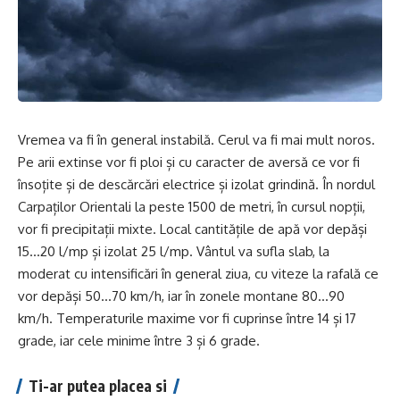
Vremea va fi în general instabilă. Cerul va fi mai mult noros.
Pe arii extinse vor fi ploi și cu caracter de aversă ce vor fi
însoțite și de descărcări electrice și izolat grindină. În nordul
Carpaților Orientali la peste 1500 de metri, în cursul nopții,
vor fi precipitații mixte. Local cantitățile de apă vor depăși
15…20 l/mp și izolat 25 l/mp. Vântul va sufla slab, la
moderat cu intensificări în general ziua, cu viteze la rafală ce
vor depăși 50…70 km/h, iar în zonele montane 80…90
km/h. Temperaturile maxime vor fi cuprinse între 14 și 17
grade, iar cele minime între 3 și 6 grade.
Ti-ar putea placea si