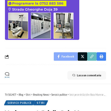
Facebook
Lasa un comentariu
TV SIGHET
>
Blog
>
Stiri
>
Breaking News
>
Servicii publice
>
Vezi pe ce străzi din Baia Mare se întrerupe furnizarea apei
SERVICII PUBLICE
STIRI