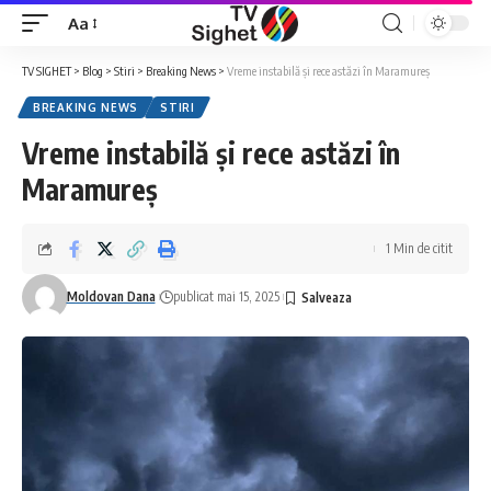
Aa
Font
Resizer
TV SIGHET
>
Blog
>
Stiri
>
Breaking News
>
Vreme instabilă și rece astăzi în Maramureș
BREAKING NEWS
STIRI
Vreme instabilă și rece astăzi în
Maramureș
1 Min de citit
Moldovan Dana
publicat mai 15, 2025