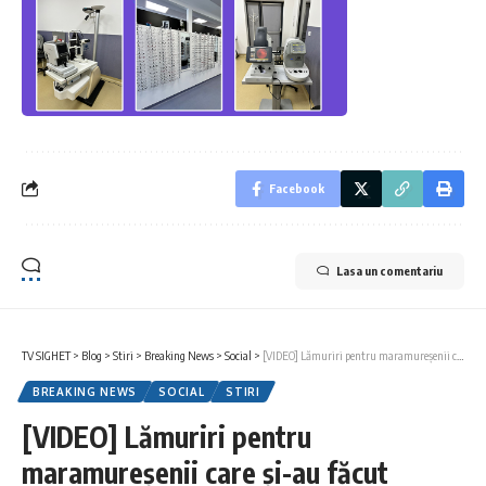
Facebook
Lasa un comentariu
TV SIGHET
>
Blog
>
Stiri
>
Breaking News
>
Social
>
[VIDEO] Lămuriri pentru maramureșenii care și-au făcut rezervări pentru pelerinajul în Țara Sfântă
BREAKING NEWS
SOCIAL
STIRI
[VIDEO] Lămuriri pentru
maramureșenii care și-au făcut