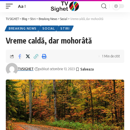
Aa
Font
Resizer
TV SIGHET
>
Blog
>
Stiri
>
Breaking News
>
Social
>
Vreme caldă, dar mohorâtă
BREAKING NEWS
SOCIAL
STIRI
Vreme caldă, dar mohorâtă
1 Min de citit
TVSIGHET
publicat octombrie 13, 2023