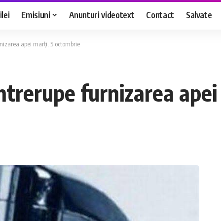
lei
Emisiuni
Anunturi videotext
Contact
Salvate
rnizarea apei marți, 5 octombrie
ntrerupe furnizarea apei