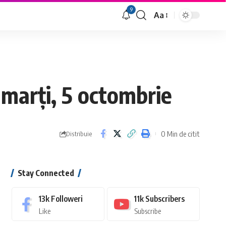
9
Aa
Font
Resizer
 marți, 5 octombrie
0 Min de citit
Distribuie
Stay Connected
13k
Followeri
11k
Subscribers
Like
Subscribe