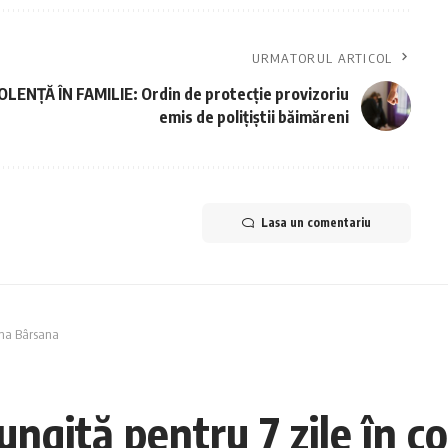
URMATORUL ARTICOL
OLENȚĂ ÎN FAMILIE: Ordin de protecție provizoriu
emis de polițiștii băimăreni
Lasa un comentariu
una Bârsana
ungită pentru 7 zile în