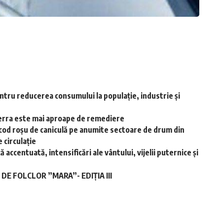
ntru reducerea consumului la populație, industrie și
-Terra este mai aproape de remediere
cod roșu de caniculă pe anumite sectoare de drum din
 circulație
accentuată, intensificări ale vântului, vijelii puternice și
E FOLCLOR ”MARA”- EDIȚIA III