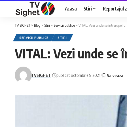
Acasa
Stiri
Reportajul zi
TV SIGHET
>
Blog
>
Stiri
>
Servicii publice
>
VITAL: Vezi unde se întrerupe fu
SERVICII PUBLICE
STIRI
VITAL: Vezi unde se î
TVSIGHET
publicat octombrie 5, 2021