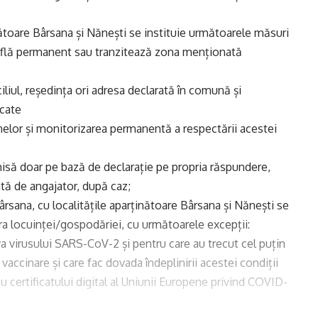
nătoare Bârsana și Nănești se instituie următoarele măsuri
 află permanent sau tranzitează zona menționată
liul, reședința ori adresa declarată în comună și
icate
elor și monitorizarea permanentă a respectării acestei
misă doar pe bază de declarație pe propria răspundere,
ată de angajator, după caz;
ârsana, cu localitățile aparținătoare Bârsana și Nănești se
ara locuinței/gospodăriei, cu următoarele excepții:
a virusului SARS-CoV-2 și pentru care au trecut cel puțin
vaccinare și care fac dovada îndeplinirii acestei condiții
au certificatului digital al Uniunii Europene privind COVID-