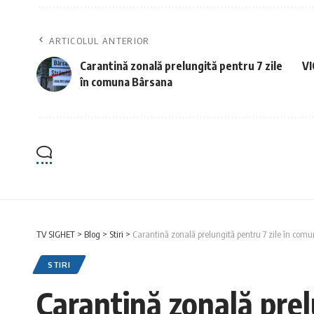
ARTICOLUL ANTERIOR
Carantină zonală prelungită pentru 7 zile
VI
în comuna Bârsana
TV SIGHET
>
Blog
>
Stiri
>
Carantină zonală prelungită pentru 7 zile în com
STIRI
Carantină zonală prel