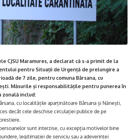
e CJSU Maramures, a declarat că s-a primit de la
entului pentru Situații de Urgență de prelungire a
rioadă de 7 zile, pentru comuna Bârsana, cu
ești. Măsurile și responsabilitățile pentru punerea în
ă zonală includ:
rsana, cu localitățile aparținătoare Bârsana și Nănești,
ces decât cele deschise circulației publice de pe
orestiere.
 a persoanelor sunt interzise, cu excepția motivelor bine
spundere, legitimației de serviciu sau a adeverinței