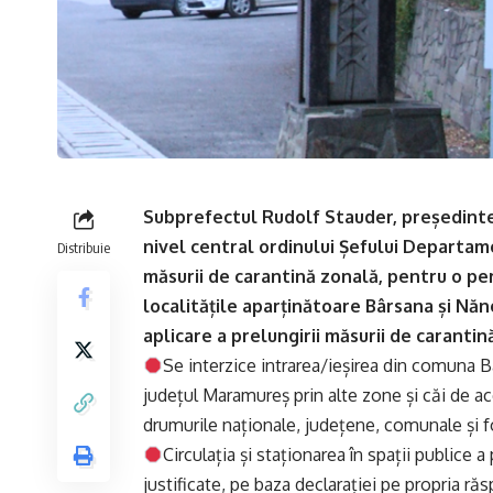
Subprefectul Rudolf Stauder, președintel
nivel central ordinului Șefului Departam
Distribuie
măsurii de carantină zonală, pentru o pe
localitățile aparținătoare Bârsana și Năn
aplicare a prelungirii măsurii de carantin
Se interzice intrarea/ieșirea din comuna Bâ
județul Maramureș prin alte zone și căi de ac
drumurile naționale, județene, comunale și f
Circulația și staționarea în spații publice
justificate, pe baza declarației pe propria ră