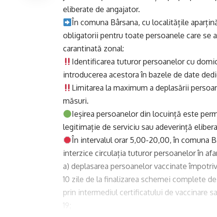
eliberate de angajator.
În comuna Bârsana, cu localitățile aparți
obligatorii pentru toate persoanele care se
carantinată zonal:
Identificarea tuturor persoanelor cu domici
introducerea acestora în bazele de date ded
Limitarea la maximum a deplasării persoan
măsuri.
Ieșirea persoanelor din locuință este per
legitimație de serviciu sau adeverință eliber
În intervalul orar 5,00-20,00, în comuna B
interzice circulația tuturor persoanelor în af
a) deplasarea persoanelor vaccinate împotriv
10 zile de la finalizarea schemei complete de 
prin intermediul certificatului de vaccinare s
19;