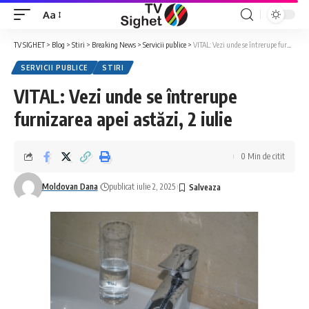
Aa
Font
Resizer
TV SIGHET
>
Blog
>
Stiri
>
Breaking News
>
Servicii publice
>
VITAL: Vezi unde se întrerupe furnizarea apei astăzi, 2 iulie
SERVICII PUBLICE
STIRI
VITAL: Vezi unde se întrerupe
furnizarea apei astăzi, 2 iulie
0 Min de citit
Moldovan Dana
publicat iulie 2, 2025