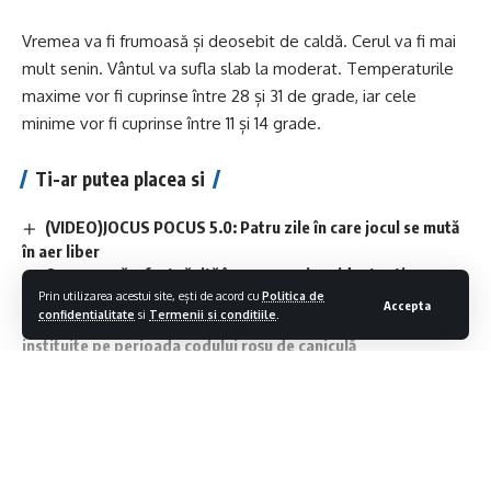
Vremea va fi frumoasă și deosebit de caldă. Cerul va fi mai
mult senin. Vântul va sufla slab la moderat. Temperaturile
maxime vor fi cuprinse între 28 și 31 de grade, iar cele
minime vor fi cuprinse între 11 și 14 grade.
Ti-ar putea placea si
(VIDEO)JOCUS POCUS 5.0: Patru zile în care jocul se mută
în aer liber
O persoană a fost rănită în urma unui accident rutier
Prin utilizarea acestui site, ești de acord cu
Politica de
produs în această dimineață în Sighetu Marmației
Accepta
confidentialitate
si
Termenii si conditiile
.
Verificări privind respectarea restricțiilor de circulație
instituite pe perioada codului roșu de caniculă
Tânăr de 28 de ani, identificat de polițiști după un furt
comis în Sighetu Marmației
Scădere ușoară a prețului carburanților după ce a fost
plafonat adaosul comercial
Contiua sa citesti