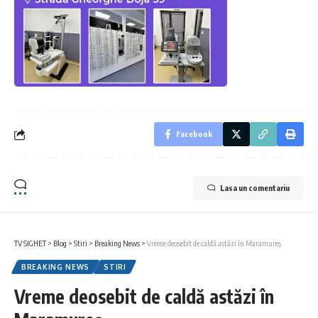
Facebook
Lasa un comentariu
TV SIGHET
>
Blog
>
Stiri
>
Breaking News
>
Vreme deosebit de caldă astăzi în Maramureș
BREAKING NEWS
STIRI
Vreme deosebit de caldă astăzi în