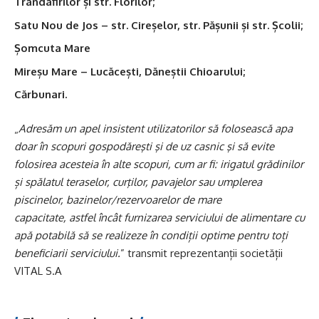
Trandafirilor și str. Florilor;
Satu Nou de Jos – str. Cireșelor, str. Pășunii și str. Școlii;
Șomcuta Mare
Mireșu Mare – Lucăcești, Dăneștii Chioarului;
Cărbunari.
„
Adresăm un apel insistent utilizatorilor să folosească apa
doar în scopuri gospodăreşti şi de uz casnic şi să evite
folosirea acesteia în alte scopuri, cum ar fi: irigatul grădinilor
și spălatul teraselor, curţilor, pavajelor sau umplerea
piscinelor, bazinelor/rezervoarelor de mare
capacitate, astfel încât furnizarea serviciului de alimentare cu
apă potabilă să se realizeze în condiții optime pentru toți
beneficiarii serviciului.
” transmit reprezentanții societății
VITAL S.A