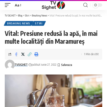
Aa
Font
Resizer
TV SIGHET
>
Blog
>
Stiri
>
Breaking News
>
Vital: Presiune redusă la apă, în mai multe localități din Maramureș
BREAKING NEWS
STIRI
Vital: Presiune redusă la apă, în mai
multe localități din Maramureș
1 Min de citit
TVSIGHET
publicat iunie 27, 2022