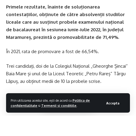
Primele rezultate, înainte de soluționarea
contestațiilor, obținute de către absolvenții studiilor
liceale care au susținut probele examenului național
de bacalaureat în sesiunea iunie-iulie 2022, în județul
Maramureș, prezintă o promovabilitate de 71,49%.
În 2021, rata de promovare a fost de 66,54%.
Trei candidați, doi de la Colegiul Național „Gheorghe Șincai”
Baia Mare și unul de la Liceul Teoretic „Petru Rareș” Târgu
Lăpuș, au obținut medii de 10 la probele scrise.
Pe discipline de examen, au fost notate cu 10 lucrările a 243
Prin utilizarea acestui site, ești de acord cu
Politica de
de candidați, după cum urmează:
Accepta
confidentialitate
si
Termenii si conditiile
.
Limba și literatura română – 20;
Limba și literatura maternă – 3;