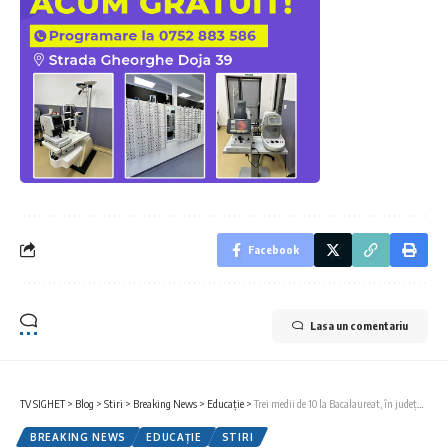
Facebook
Lasa un comentariu
TV SIGHET
>
Blog
>
Stiri
>
Breaking News
>
Educație
>
Trei medii de 10 la Bacalaureat, în județul Maramureș
BREAKING NEWS
EDUCAȚIE
STIRI