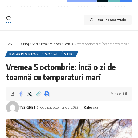
Lasa un comentariu
TV SIGHET
>
Blog
>
Stiri
>
Breaking News
>
Social
>
Vremea 5 octombrie: Încă o zi de toamnă cu temperaturi mari
BREAKING NEWS
SOCIAL
STIRI
Vremea 5 octombrie: Încă o zi de
toamnă cu temperaturi mari
1 Min de citit
TVSIGHET
publicat octombrie 5, 2023