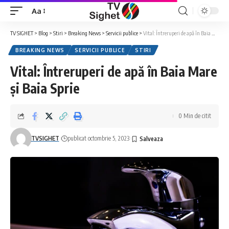
Aa
Font
Resizer
TV SIGHET
>
Blog
>
Stiri
>
Breaking News
>
Servicii publice
>
Vital: Întreruperi de apă în Baia Mare și Baia Sprie
BREAKING NEWS
SERVICII PUBLICE
STIRI
Vital: Întreruperi de apă în Baia Mare
și Baia Sprie
0 Min de citit
TVSIGHET
publicat octombrie 5, 2023