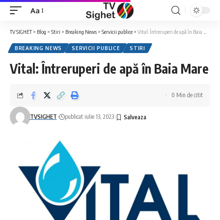
Aa
Font
Resizer
TV SIGHET
>
Blog
>
Stiri
>
Breaking News
>
Servicii publice
>
Vital: Întreruperi de apă în Baia Mare
BREAKING NEWS
SERVICII PUBLICE
STIRI
Vital: Întreruperi de apă în Baia Mare
0 Min de citit
TVSIGHET
publicat iulie 13, 2023