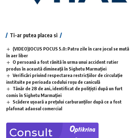
Ti-ar putea placea si
(VIDEO)JOCUS POCUS 5.0: Patru zile în care jocul se mută
în aer liber
O persoană a fost rănită în urma unui accident rutier
produs în această dimineață în Sighetu Marmației
Verificări privind respectarea restricțiilor de circulație
instituite pe perioada codului roșu de caniculă
Tânăr de 28 de ani, identificat de polițiști după un furt
comis în Sighetu Marmației
Scădere ușoară a prețului carburanților după ce a fost
plafonat adaosul comercial