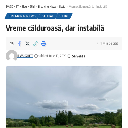
TV SIGHET
>
Blog
>
Stiri
>
Breaking News
>
Social
>
Vreme călduroasă, dar instabilă
BREAKING NEWS
SOCIAL
STIRI
Vreme călduroasă, dar instabilă
1 Min de citit
TVSIGHET
publicat iulie 13, 2023