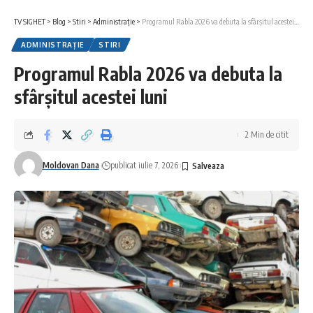
TV SIGHET
>
Blog
>
Stiri
>
Administrație
>
Programul Rabla 2026 va debuta la sfârșitul acestei luni
ADMINISTRAȚIE
STIRI
Programul Rabla 2026 va debuta la
sfârșitul acestei luni
2 Min de citit
Moldovan Dana
publicat iulie 7, 2026