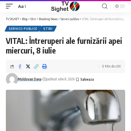
Aa
Font
Resizer
TV SIGHET
>
Blog
>
Stiri
>
Breaking News
>
Servicii publice
>
VITAL: Întreruperi ale furnizării apei miercuri, 8 iulie
SERVICII PUBLICE
STIRI
VITAL: Întreruperi ale furnizării apei
miercuri, 8 iulie
0 Min de citit
Moldovan Dana
publicat iulie 8, 2026